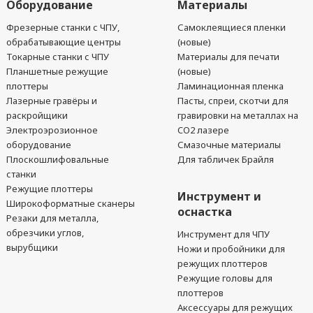
Оборудование
Материалы
Фрезерные станки с ЧПУ,
Самоклеящиеся пленки
обрабатывающие центры
(новые)
Токарные станки с ЧПУ
Материалы для печати
Планшетные режущие
(новые)
плоттеры
Ламинационная пленка
Лазерные гравёры и
Пасты, спреи, скотчи для
раскройщики
гравировки на металлах на
Электроэрозионное
CO2 лазере
оборудование
Смазочные материалы
Плоскошлифовальные
Для табличек Брайля
станки
Режущие плоттеры
Инструмент и
Широкоформатные сканеры
оснастка
Резаки для металла,
обрезчики углов,
Инструмент для ЧПУ
вырубщики
Ножи и пробойники для
режущих плоттеров
Режущие головы для
плоттеров
Аксессуары для режущих