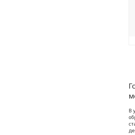
Г
м
В 
об
ст
де