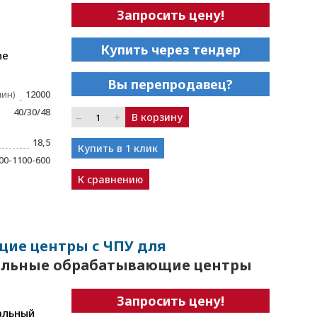
Запросить цену!
Купить через тендер
ne
Вы перепродавец?
мин)
12000
40/30/48
–
+
В корзину
18,5
Купить в 1 клик
00-1100-600
К сравнению
ие центры с ЧПУ для
тальные обрабатывающие центры
Запросить цену!
альный