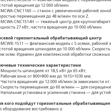
стотой вращения до 12 000 об/мин.
MCWA-CNC1160 — станок с увеличенной рабочей зоной 
оростью перемещения до 48 м/мин по оси Z.
MCWA-CNC1514H — тяжёлый центр для крупногабаритны
щность 27 кВт, частота вращения до 10 000 об/мин.
осевой горизонтальный обрабатывающий центр
MCWB-1511 — флагманская модель с 5 осями, рабочей 
стотой вращения шпинделя до 10 000 об/мин. Скорост
ем осям. Идеален для комплексной обработки сложных 
ючевые технические характеристики
Мощность шпинделя: от 18,5 кВт до 65 кВт;
Рабочая зона: от 800×800 мм до 1615×1030 мм;
Частота вращения: до 12 000 об/мин (в зависимости от
Скорость перемещения: до 60 м/мин — для сокращени
Напольная установка и усиленная станина — для усто
я кого подойдут горизонтальные обрабатывающие
о оборудование востребовано у: