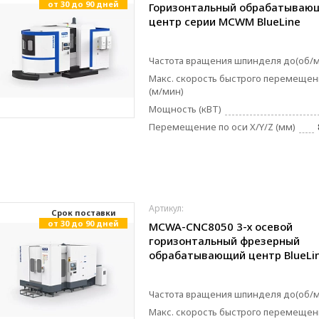
от 30 до 90 дней
Горизонтальный обрабатываю
центр серии MCWM BlueLine
Частота вращения шпинделя до(об/
Макс. скорость быстрого перемещени
(м/мин)
Мощность (кВТ)
Перемещение по оси X/Y/Z (мм)
Артикул:
Cрок поставки
от 30 до 90 дней
MCWA-CNC8050 3-х осевой
горизонтальный фрезерный
обрабатывающий центр BlueLi
Частота вращения шпинделя до(об/
Макс. скорость быстрого перемещен