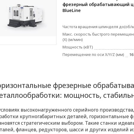
фрезерный обрабатывающий ц
BlueLine
Частота вращения шпинделя до(об/
Макс. скорость быстрого перемещен
(X) (м/мин)
Мощность (кВТ)
Перемещение по оси X/Y/Z (мм)
16
оризонтальные фрезерные обрабатыв
еталлообработки: мощность, стабиль
условиях высоконагруженного серийного производства,
работки крупногабаритных деталей, горизонтальные 
ановятся стратегическим выбором. Такие станки идеал
талей, фланцев, редукторов, шасси и других изделий и