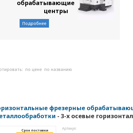
обрабатывающие
центры
Подробнее
ртировать:
по цене
по названию
оризонтальные фрезерные обрабатывающ
еталлообработки
- 3-х осевые горизонт
Артикул:
Cрок поставки