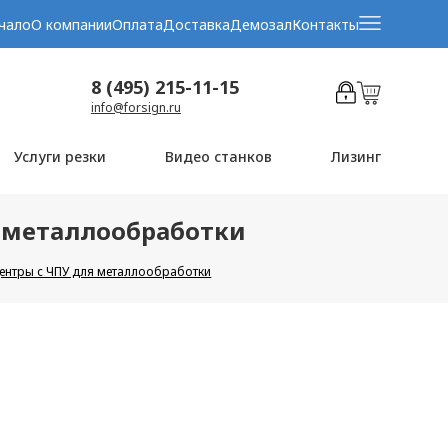
чало
О компании
Оплата
Доставка
Демозал
Контакты
8 (495) 215-11-15
info@forsign.ru
Услуги резки
Видео станков
Лизинг
 металлообработки
нтры с ЧПУ для металлообработки