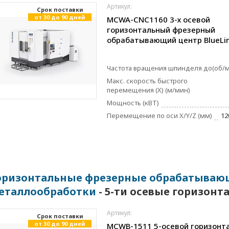
Артикул:
Cрок поставки
от 30 до 90 дней
MCWA-CNC1160 3-х осевой
горизонтальный фрезерный
обрабатывающий центр BlueLi
Частота вращения шпинделя до(об/
Макс. скорость быстрого
перемещения (X) (м/мин)
Мощность (кВТ)
Перемещение по оси X/Y/Z (мм)
12
оризонтальные фрезерные обрабатывающ
еталлообработки
- 5-ти осевые горизон
Артикул:
Cрок поставки
от 30 до 90 дней
MCWB-1511 5-осевой горизонт