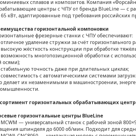
юминиевых сплавов и композитов. Компания «Форсай
рабатывающие центры с ЧПУ от бренда BlueLine — с 
 65 кВт, адаптированные под требования российских 
еимущества горизонтальной компоновки
ризонтальные фрезерные станки с ЧПУ обеспечивают:
отличное удаление стружки за счёт горизонтального 
высокую жёсткость конструкции при обработке тяжёлы
возможность многопозиционной обработки с использов
й осями);
стабильную точность даже при длительных циклах;
совместимость с автоматическими системами загрузк
о делает их незаменимыми в машиностроении, энерге
омышленности.
сортимент горизонтальных обрабатывающих центр
осевые горизонтальные центры BlueLine
MCWM — универсальный станок с рабочей зоной 800×9
ащения шпинделя до 6000 об/мин. Подходит для средн
MCWA-CNC8050 — компактная модель с перемещениями