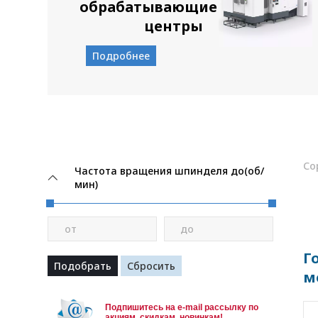
обрабатывающие
центры
Подробнее
Со
Частота вращения шпинделя до(об/
мин)
от
до
Г
м
Подпишитесь на e-mail рассылку по
акциям, скидкам, новинкам!