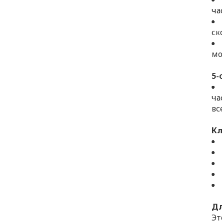
ча
ск
мо
5-
ча
вс
Кл
Дл
Эт