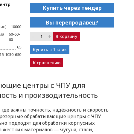
ентр
Купить через тендер
Вы перепродавец?
мин)
10000
ия
60-60-
–
+
В корзину
60
65
Купить в 1 клик
15-1030-650
К сравнению
ающие центры с ЧПУ для
ность и производительность
 где важны точность, надёжность и скорость
фрезерные обрабатывающие центры с ЧПУ
ьно подходят для обработки корпусных
з жёстких материалов — чугуна, стали,