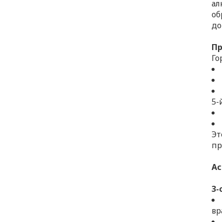
ал
об
до
Пр
Го
5-
Эт
пр
Ас
3-
вр