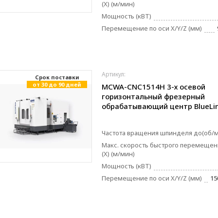
(X) (м/мин)
Мощность (кВТ)
Перемещение по оси X/Y/Z (мм)
Артикул:
Cрок поставки
от 30 до 90 дней
MCWA-CNC1514H 3-х осевой
горизонтальный фрезерный
обрабатывающий центр BlueLi
Частота вращения шпинделя до(об/
Макс. скорость быстрого перемещен
(X) (м/мин)
Мощность (кВТ)
Перемещение по оси X/Y/Z (мм)
15