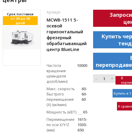
Артикул:
Запроси
Cрок поставки
от 30 до 90
MCWB-1511 5-
це
дней
осевой
горизонтальный
Купить че
фрезерный
тенд
обрабатывающий
центр BlueLine
перепродаве
Частота
10000
вращения
шпинделя
–
+
В
до(об/мин)
корзи
Макс. скорость
60-
Купить в 1
быстрого
60-
перемещения
60
(X) (м/мин)
К сравн
Мощность (кВТ)
65
Перемещение
1615-
по оси X/Y/Z
1030-
(мм)
650