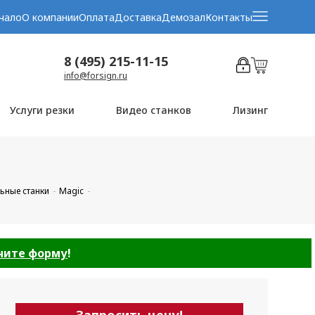
чало
О компании
Оплата
Доставка
Демозал
Контакты
8 (495) 215-11-15
info@forsign.ru
Услуги резки
Видео станков
Лизинг
ьные станки
Magic
ните форму
!