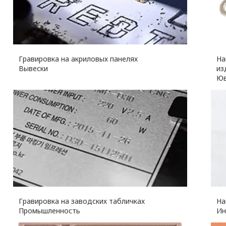
Гравировка на акриловых панелях
На
Вывески
из
Юв
Гравировка на заводских табличках
На
Промышленность
Ин