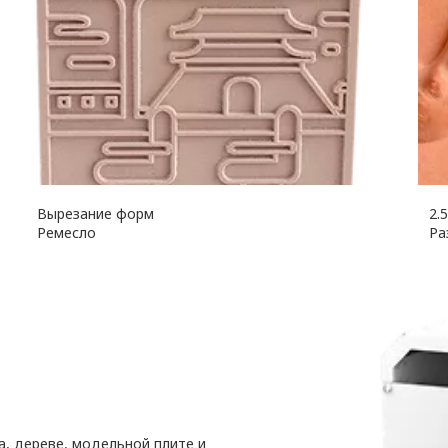
Вырезание форм
2.
Ремесло
Ра
а, дереве, модельной плите и