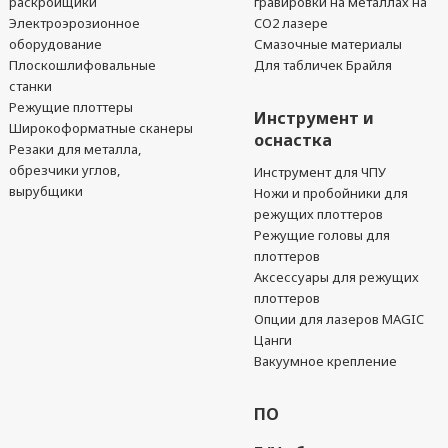
раскройщики
гравировки на металлах на
Электроэрозионное
CO2 лазере
оборудование
Смазочные материалы
Плоскошлифовальные
Для табличек Брайля
станки
Режущие плоттеры
Инструмент и
Широкоформатные сканеры
оснастка
Резаки для металла,
обрезчики углов,
Инструмент для ЧПУ
вырубщики
Ножи и пробойники для
режущих плоттеров
Режущие головы для
плоттеров
Аксессуары для режущих
плоттеров
Опции для лазеров MAGIC
Цанги
Вакуумное крепление
ПО