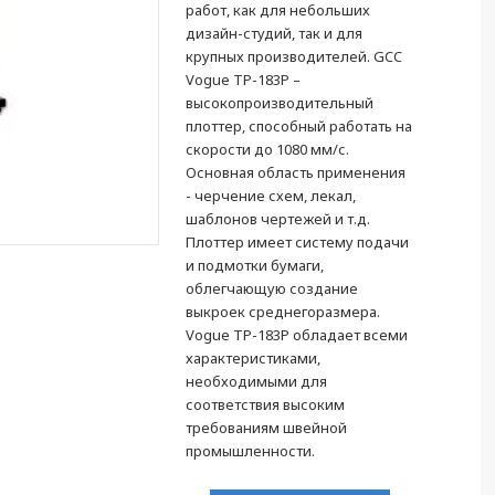
работ, как для небольших
дизайн-студий, так и для
крупных производителей. GCC
Vogue TP-183P –
высокопроизводительный
плоттер, способный работать на
скорости до 1080 мм/с.
Основная область применения
- черчение схем, лекал,
шаблонов чертежей и т.д.
Плоттер имеет систему подачи
и подмотки бумаги,
облегчающую создание
выкроек среднегоразмера.
Vogue TP-183P обладает всеми
характеристиками,
необходимыми для
соответствия высоким
требованиям швейной
промышленности.