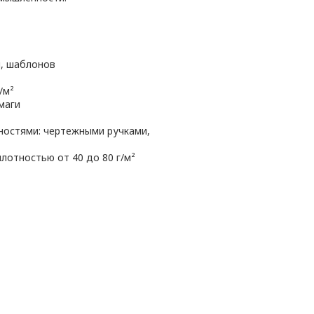
л, шаблонов
/м²
маги
остями: чертежными ручками,
лотностью от 40 до 80 г/м²