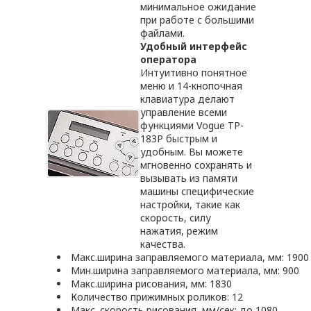
минимальное ожидание
при работе с большими
файлами.
Удобный интерфейс
оператора
Интуитивно понятное
меню и 14-кнопочная
клавиатура делают
управление всеми
функциями Vogue ТP-
183P быстрым и
удобным. Вы можете
мгновенно сохранять и
вызывать из памяти
машины специфические
настройки, такие как
скорость, силу
нажатия, режим
качества.
Макс.ширина заправляемого материала, мм: 1900
Мин.ширина заправляемого материала, мм: 900
Макс.ширина рисования, мм: 1830
Количество прижимных роликов: 12
Макс. скорость рисования, мм/сек: до 1080