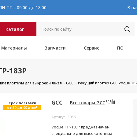
Н-ПТ с 09:00 до 18:00
В на
Каталог
Материалы
Запчасти
Сервис
ПО
TP-183P
щие плоттеры для выкроек и лекал
GCC
Режущий плоттер GCC Vogue TP
GCC
Все товары GCC
Cрок поставки
от 30 до 90 дней
Артикул: 3056
Vogue TP-183P предназначен
специально для высокоточных