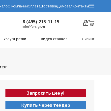
чало
О компании
Оплата
Доставка
Демозал
Контакты
8 (495) 215-11-15
info@forsign.ru
Услуги резки
Видео станков
Лизинг
-183P
Запросить цену!
Купить через тендер