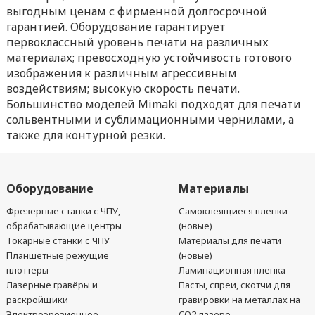
выгодным ценам с фирменной долгосрочной
гарантией. Оборудование гарантирует
первоклассный уровень печати на различных
материалах; превосходную устойчивость готового
изображения к различным агрессивным
воздействиям; высокую скорость печати.
Большинство моделей Mimaki подходят для печати
сольвентными и сублимационными чернилами, а
также для контурной резки.
Оборудование
Материалы
Фрезерные станки с ЧПУ,
Самоклеящиеся пленки
обрабатывающие центры
(новые)
Токарные станки с ЧПУ
Материалы для печати
Планшетные режущие
(новые)
плоттеры
Ламинационная пленка
Лазерные гравёры и
Пасты, спреи, скотчи для
раскройщики
гравировки на металлах на
Электроэрозионное
CO2 лазере