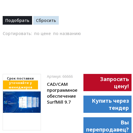
Сортировать:
по цене
по названию
Артикул: 66666
Запросить
Cрок поставки
уточняйте у
CAD/CAM
цену!
менеджеров
программное
обеспечение
Купить через
SurfMill 9.7
тендер
Вы
перепродавец?