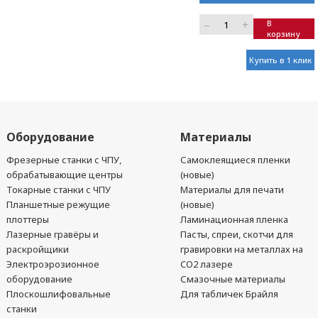
–
+
В
корзину
Купить в 1 клик
Оборудование
Материалы
Фрезерные станки с ЧПУ,
Самоклеящиеся пленки
обрабатывающие центры
(новые)
Токарные станки с ЧПУ
Материалы для печати
Планшетные режущие
(новые)
плоттеры
Ламинационная пленка
Лазерные гравёры и
Пасты, спреи, скотчи для
раскройщики
гравировки на металлах на
Электроэрозионное
CO2 лазере
оборудование
Смазочные материалы
Плоскошлифовальные
Для табличек Брайля
станки