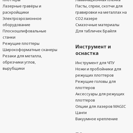
Лазерные гравёры и
Пасты, спреи, скотчи для
раскройщики
гравировки на металлах на
Электроэрозионное
CO2 лазере
оборудование
Смазочные материалы
Плоскошлифовальные
Для табличек Брайля
станки
Режущие плоттеры
Инструмент и
Широкоформатные сканеры
оснастка
Резаки для металла,
обрезчики углов,
Инструмент для ЧПУ
вырубщики
Ножи и пробойники для
режущих плоттеров
Режущие головы для
плоттеров
Аксессуары для режущих
плоттеров
Опции для лазеров MAGIC
Цанги
Вакуумное крепление