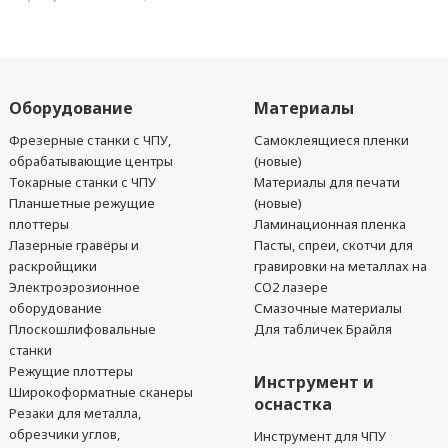
Оборудование
Материалы
Фрезерные станки с ЧПУ,
Самоклеящиеся пленки
обрабатывающие центры
(новые)
Токарные станки с ЧПУ
Материалы для печати
Планшетные режущие
(новые)
плоттеры
Ламинационная пленка
Лазерные гравёры и
Пасты, спреи, скотчи для
раскройщики
гравировки на металлах на
Электроэрозионное
CO2 лазере
оборудование
Смазочные материалы
Плоскошлифовальные
Для табличек Брайля
станки
Режущие плоттеры
Инструмент и
Широкоформатные сканеры
оснастка
Резаки для металла,
обрезчики углов,
Инструмент для ЧПУ