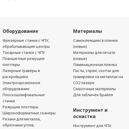
Оборудование
Материалы
Фрезерные станки с ЧПУ,
Самоклеящиеся пленки
обрабатывающие центры
(новые)
Токарные станки с ЧПУ
Материалы для печати
Планшетные режущие
(новые)
плоттеры
Ламинационная пленка
Лазерные гравёры и
Пасты, спреи, скотчи для
раскройщики
гравировки на металлах на
Электроэрозионное
CO2 лазере
оборудование
Смазочные материалы
Плоскошлифовальные
Для табличек Брайля
станки
Режущие плоттеры
Инструмент и
Широкоформатные сканеры
оснастка
Резаки для металла,
обрезчики углов,
Инструмент для ЧПУ