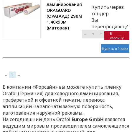
ламинирования
Купить через
ORAGUARD
тендер
(ОРАГАРД) 290М
Вы
1.40х50м
перепродавец?
(матовая)
–
+
В
корзину
Купить в 1 клик
←
1
→
В компании «Форсайн» вы можете купить плёнку
Orafol (Германия) для холодного ламинирования,
трафаретной и офсетной печати, переноса
аппликаций на запечатываемую поверхность,
изготовления наружной рекламы.
На сегодняшний день Orafol
Europe
GmbH
является
ведущим мировым производителем самоклеящихся