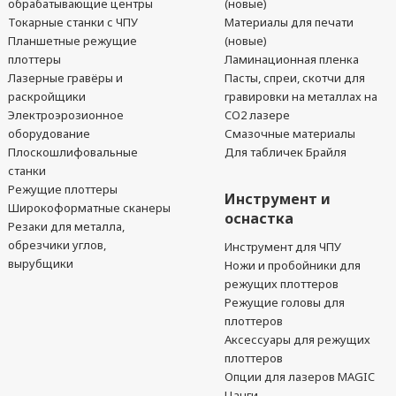
обрабатывающие центры
(новые)
Токарные станки с ЧПУ
Материалы для печати
Планшетные режущие
(новые)
плоттеры
Ламинационная пленка
Лазерные гравёры и
Пасты, спреи, скотчи для
раскройщики
гравировки на металлах на
Электроэрозионное
CO2 лазере
оборудование
Смазочные материалы
Плоскошлифовальные
Для табличек Брайля
станки
Режущие плоттеры
Инструмент и
Широкоформатные сканеры
оснастка
Резаки для металла,
обрезчики углов,
Инструмент для ЧПУ
вырубщики
Ножи и пробойники для
режущих плоттеров
Режущие головы для
плоттеров
Аксессуары для режущих
плоттеров
Опции для лазеров MAGIC
Цанги