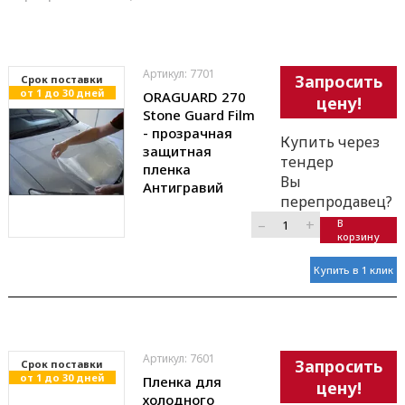
Артикул: 7701
Запросить
Cрок поставки
от 1 до 30 дней
ORAGUARD 270
цену!
Stone Guard Film
- прозрачная
Купить через
защитная
тендер
пленка
Вы
Антигравий
перепродавец?
–
+
В
корзину
Купить в 1 клик
Артикул: 7601
Запросить
Cрок поставки
от 1 до 30 дней
Пленка для
цену!
холодного