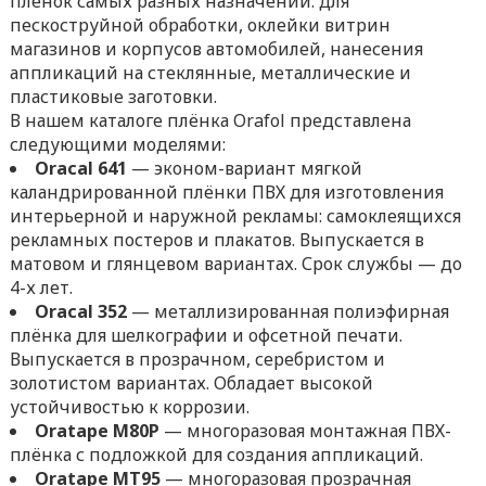
плёнок самых разных назначений: для
пескоструйной обработки, оклейки витрин
магазинов и корпусов автомобилей, нанесения
аппликаций на стеклянные, металлические и
пластиковые заготовки.
В нашем каталоге плёнка Orafol представлена
следующими моделями:
Oracal
641
— эконом-вариант мягкой
каландрированной плёнки ПВХ для изготовления
интерьерной и наружной рекламы: самоклеящихся
рекламных постеров и плакатов. Выпускается в
матовом и глянцевом вариантах. Срок службы — до
4-х лет.
Oracal
352
— металлизированная полиэфирная
плёнка для шелкографии и офсетной печати.
Выпускается в прозрачном, серебристом и
золотистом вариантах. Обладает высокой
устойчивостью к коррозии.
Oratape
M
80
P
— многоразовая монтажная ПВХ-
плёнка с подложкой для создания аппликаций.
Oratape
MT
95
— многоразовая прозрачная