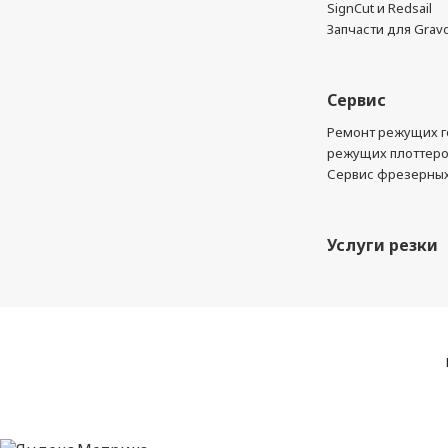
SignCut и Redsail
Запчасти для Grav
Сервис
Ремонт режущих г
режущих плоттер
Сервис фрезерных
Услуги резки