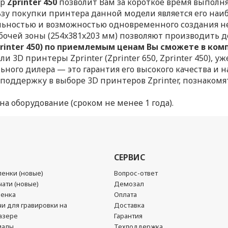
ер
Zprinter 450
позволит Вам за короткое время выполн
зу покупки принтера данной модели является его наибо
ьностью и возможностью одновременного создания не
бочей зоны (254x381x203 мм) позволяют производить 
 Zprinter 450) по приемлемым ценам Вы сможете в ко
 3D принтеры Zprinter (Zprinter 650, Zprinter 450), у
ного дилера — это гарантия его высокого качества и 
оддержку в выборе 3D принтеров Zprinter, познакомя
а оборудование (сроком не менее 1 года).
СЕРВИС
енки (новые)
Вопрос-ответ
ати (новые)
Демозал
ленка
Оплата
чи для гравировки на
Доставка
азере
Гарантия
иалы
Техподдержка