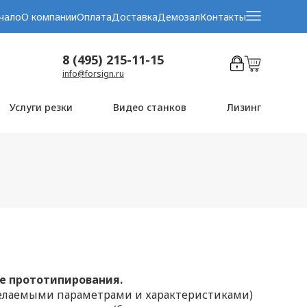
чало
О компании
Оплата
Доставка
Демозал
Контакты
8 (495) 215-11-15
info@forsign.ru
Услуги резки
Видео станков
Лизинг
ре прототипирования.
желаемыми параметрами и характеристиками)