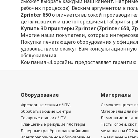
сможет выбрать каждый наш клиент. Наприм
рабочих процессов). Веским аргументом в поль
Zprinter 650
отличается высокой производител
детализацией и цветопередачей). Габариты ра
Купить 3D принтеры Zprinter (Zprinter 650,
Многие наши покупатели, которых интересовали
Покупка печатающего оборудования у официаль
удовольствием окажут Вам консультационную п
обслуживания.
Компания «Форсайн» предоставляет гарантию н
Оборудование
Материалы
Фрезерные станки с ЧПУ,
Самоклеящиеся пл
обрабатывающие центры
Материалы для печ
Токарные станки с ЧПУ
Ламинационная п
Планшетные режущие плоттеры
Пасты, спреи, скот
Лазерные гравёры и раскройщики
металлах на CO2 л
Электроэрозионное оборудование
Смазочные матер