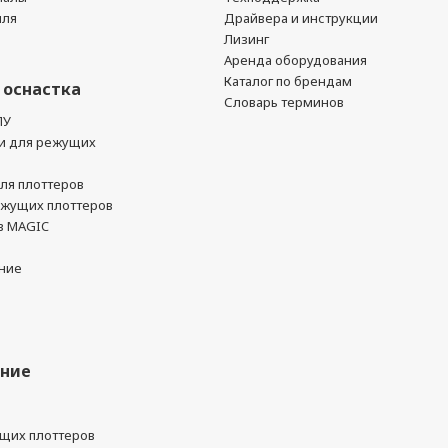
йля
Драйвера и инструкции
Лизинг
Аренда оборудования
Каталог по брендам
 оснастка
Словарь терминов
ПУ
и для режущих
ля плоттеров
ежущих плоттеров
в MAGIC
ние
ание
ущих плоттеров