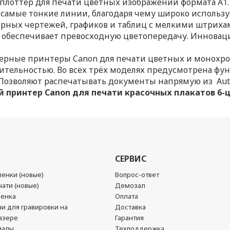
ттер для печати цветных изображений формата А1.
е самые тонкие линии, благодаря чему широко использ
рных чертежей, графиков и таблиц с мелкими штрихам
 обеспечивает превосходную цветопередачу. Инноваци
рные принтеры Canon для печати цветных и монохро
ительностью. Во всех трёх моделях предусмотрена фу
Позволяют распечатывать документы напрямую из Auto
 принтер Canon для печати красочных плакатов 6
СЕРВИС
енки (новые)
Вопрос-ответ
ати (новые)
Демозал
ленка
Оплата
чи для гравировки на
Доставка
азере
Гарантия
иалы
Техподдержка