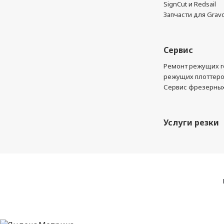
SignCut и Redsail
Запчасти для Grav
Сервис
Ремонт режущих г
режущих плоттер
Сервис фрезерных
Услуги резки