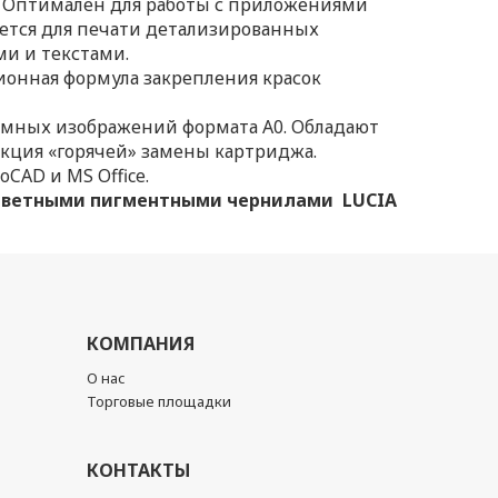
 Оптимален для работы с приложениями
уется для печати детализированных
и и текстами.
онная формула закрепления красок
мных изображений формата А0. Обладают
нкция «горячей» замены картриджа.
CAD и MS Office.
-цветными пигментными чернилами LUCIA
КОМПАНИЯ
О нас
Торговые площадки
КОНТАКТЫ