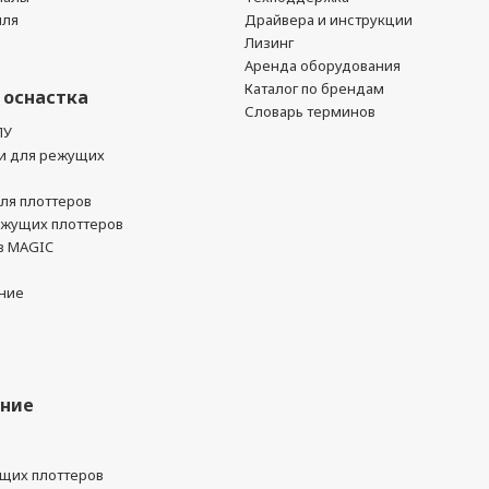
йля
Драйвера и инструкции
Лизинг
Аренда оборудования
Каталог по брендам
 оснастка
Словарь терминов
ПУ
и для режущих
ля плоттеров
ежущих плоттеров
в MAGIC
ние
ание
ущих плоттеров