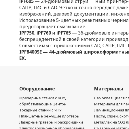
iPF605
— 24-дюймовый струй ный принтер-пло
САПР, ГИС и CAD. Чётко и точно передаёт даж
изображений, деловой документации, инжене
Использование 5-цветных реактивных чернил
предотвращает смазывание.
IPF750
,
iPF760
и
iPF765
— 36-дюймовые интерье
беспрецедентной в своей категории производ
Совместимы с приложениями CAD, САПР, ГИС. 
IPF8400SE — 44-дюймовый широкоформатный
EX.
Оборудование
Материалы
Фрезерные станки с ЧПУ,
Самоклеящиеся пл
обрабатывающие центры
Материалы для печ
Токарные станки с ЧПУ
Ламинационная п
Планшетные режущие плоттеры
Пасты, спреи, скот
Лазерные гравёры и раскройщики
металлах на CO2 л
Электроэрозионное оборудование
Смазочные матер