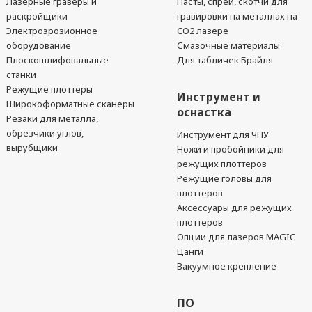
Лазерные гравёры и
Пасты, спреи, скотчи для
раскройщики
гравировки на металлах на
Электроэрозионное
CO2 лазере
оборудование
Смазочные материалы
Плоскошлифовальные
Для табличек Брайля
станки
Режущие плоттеры
Инструмент и
Широкоформатные сканеры
оснастка
Резаки для металла,
обрезчики углов,
Инструмент для ЧПУ
вырубщики
Ножи и пробойники для
режущих плоттеров
Режущие головы для
плоттеров
Аксессуары для режущих
плоттеров
Опции для лазеров MAGIC
Цанги
Вакуумное крепление
ПО