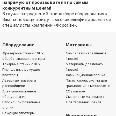
напрямую от производителя по самым
конкурентным ценам!
В случае затруднений при выборе оборудования к
Вам на помощь придут высококвалифицированные
специалисты компании «Форсайн».
Оборудование
Материалы
Фрезерные станки с ЧПУ,
Самоклеящиеся пленки
обрабатывающие центры
(новые)
Токарные станки с ЧПУ
Материалы для печати
Планшетные режущие
(новые)
плоттеры
Ламинационная пленка
Лазерные гравёры и
Пасты, спреи, скотчи для
раскройщики
гравировки на металлах на
Электроэрозионное
CO2 лазере
оборудование
Смазочные материалы
Плоскошлифовальные
Для табличек Брайля
станки
Режущие плоттеры
Инструмент и