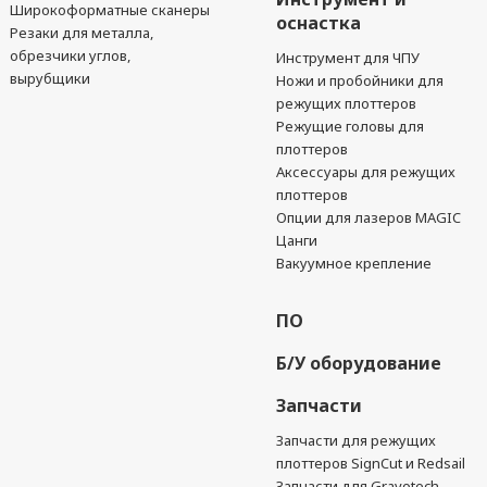
Широкоформатные сканеры
оснастка
Резаки для металла,
обрезчики углов,
Инструмент для ЧПУ
вырубщики
Ножи и пробойники для
режущих плоттеров
Режущие головы для
плоттеров
Аксессуары для режущих
плоттеров
Опции для лазеров MAGIC
Цанги
Вакуумное крепление
ПО
Б/У оборудование
Запчасти
Запчасти для режущих
плоттеров SignCut и Redsail
Запчасти для Gravotech