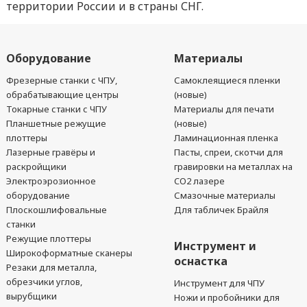
территории России и в страны СНГ.
Оборудование
Материалы
Фрезерные станки с ЧПУ,
Самоклеящиеся пленки
обрабатывающие центры
(новые)
Токарные станки с ЧПУ
Материалы для печати
Планшетные режущие
(новые)
плоттеры
Ламинационная пленка
Лазерные гравёры и
Пасты, спреи, скотчи для
раскройщики
гравировки на металлах на
Электроэрозионное
CO2 лазере
оборудование
Смазочные материалы
Плоскошлифовальные
Для табличек Брайля
станки
Режущие плоттеры
Инструмент и
Широкоформатные сканеры
оснастка
Резаки для металла,
обрезчики углов,
Инструмент для ЧПУ
вырубщики
Ножи и пробойники для