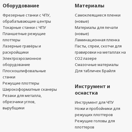
Оборудование
Материалы
Фрезерные станки с ЧПУ,
Самоклеящиеся пленки
обрабатывающие центры
(новые)
Токарные станки с ЧПУ
Материалы для печати
Планшетные режущие
(новые)
плоттеры
Ламинационная пленка
Лазерные гравёры и
Пасты, спреи, скотчи для
раскройщики
гравировки на металлах на
Электроэрозионное
CO2 лазере
оборудование
Смазочные материалы
Плоскошлифовальные
Для табличек Брайля
станки
Режущие плоттеры
Инструмент и
Широкоформатные сканеры
оснастка
Резаки для металла,
обрезчики углов,
Инструмент для ЧПУ
вырубщики
Ножи и пробойники для
режущих плоттеров
Режущие головы для
плоттеров