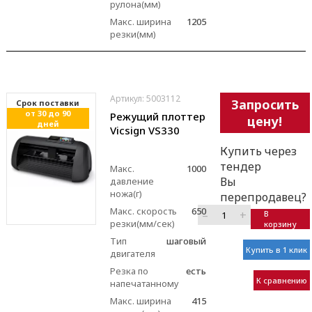
рулона(мм)
Макс. ширина
1205
резки(мм)
Артикул: 5003112
Запросить
Cрок поставки
от 30 до 90
Режущий плоттер
цену!
дней
Vicsign VS330
Купить через
тендер
Макс.
1000
Вы
давление
ножа(г)
перепродавец?
Макс. скорость
650
–
+
В
резки(мм/сек)
корзину
Тип
шаговый
Купить в 1 клик
двигателя
Резка по
есть
К сравнению
напечатанному
Макс. ширина
415