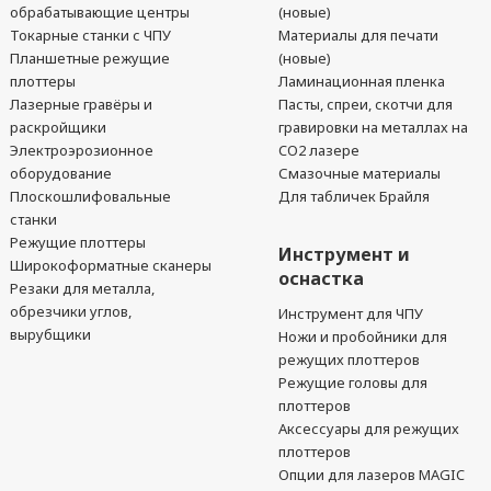
обрабатывающие центры
(новые)
Токарные станки с ЧПУ
Материалы для печати
Планшетные режущие
(новые)
плоттеры
Ламинационная пленка
Лазерные гравёры и
Пасты, спреи, скотчи для
раскройщики
гравировки на металлах на
Электроэрозионное
CO2 лазере
оборудование
Смазочные материалы
Плоскошлифовальные
Для табличек Брайля
станки
Режущие плоттеры
Инструмент и
Широкоформатные сканеры
оснастка
Резаки для металла,
обрезчики углов,
Инструмент для ЧПУ
вырубщики
Ножи и пробойники для
режущих плоттеров
Режущие головы для
плоттеров
Аксессуары для режущих
плоттеров
Опции для лазеров MAGIC