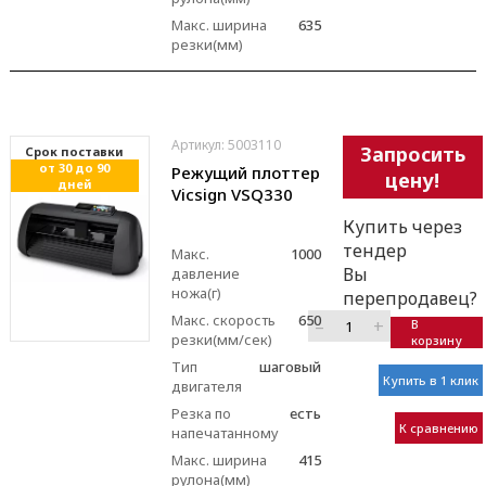
Макс. ширина
635
резки(мм)
Артикул: 5003110
Запросить
Cрок поставки
от 30 до 90
Режущий плоттер
цену!
дней
Vicsign VSQ330
Купить через
тендер
Макс.
1000
Вы
давление
ножа(г)
перепродавец?
Макс. скорость
650
–
+
В
резки(мм/сек)
корзину
Тип
шаговый
Купить в 1 клик
двигателя
Резка по
есть
К сравнению
напечатанному
Макс. ширина
415
рулона(мм)