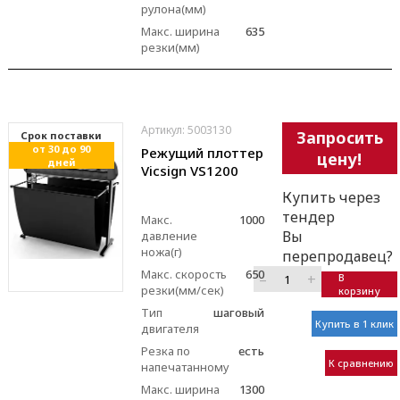
рулона(мм)
Макс. ширина
635
резки(мм)
Артикул: 5003130
Запросить
Cрок поставки
от 30 до 90
Режущий плоттер
цену!
дней
Vicsign VS1200
Купить через
тендер
Макс.
1000
Вы
давление
ножа(г)
перепродавец?
Макс. скорость
650
–
+
В
резки(мм/сек)
корзину
Тип
шаговый
Купить в 1 клик
двигателя
Резка по
есть
К сравнению
напечатанному
Макс. ширина
1300