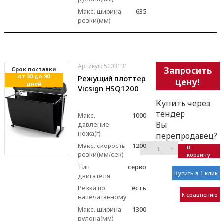
Макс. ширина
635
резки(мм)
Артикул: 5003131
Запросить
Cрок поставки
от 30 до 90
Режущий плоттер
цену!
дней
Vicsign HSQ1200
Купить через
тендер
Макс.
1000
Вы
давление
ножа(г)
перепродавец?
Макс. скорость
1200
–
+
В
резки(мм/сек)
корзину
Тип
серво
Купить в 1 клик
двигателя
Резка по
есть
К сравнению
напечатанному
Макс. ширина
1300
рулона(мм)