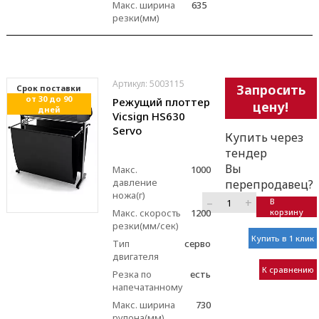
Макс. ширина
635
резки(мм)
Артикул: 5003115
Запросить
Cрок поставки
от 30 до 90
Режущий плоттер
цену!
дней
Vicsign HS630
Servo
Купить через
тендер
Вы
Макс.
1000
давление
перепродавец?
ножа(г)
–
+
В
Макс. скорость
1200
корзину
резки(мм/сек)
Купить в 1 клик
Тип
серво
двигателя
К сравнению
Резка по
есть
напечатанному
Макс. ширина
730
рулона(мм)