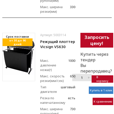
рулона(мм)
Макс. ширина
330
резки(мм)
Артикул: 5003114
Запросить
Cрок поставки
от 30 до 90
Режущий плоттер
цену!
дней
Vicsign VS630
Купить через
тендер
Макс.
1000
Вы
давление
ножа(г)
перепродавец?
Макс. скорость
650
–
+
В
резки(мм/сек)
корзину
Тип
шаговый
Купить в 1 клик
двигателя
Резка по
есть
К сравнению
напечатанному
Макс. ширина
730
рулона(мм)