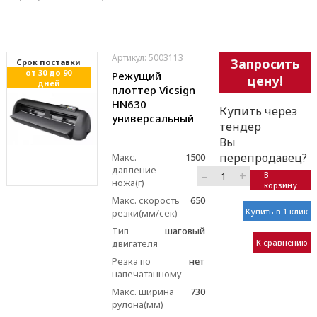
Артикул: 5003113
Запросить
Cрок поставки
от 30 до 90
Режущий
цену!
дней
плоттер Vicsign
HN630
Купить через
универсальный
тендер
Вы
перепродавец?
Макс.
1500
давление
–
+
В
ножа(г)
корзину
Макс. скорость
650
Купить в 1 клик
резки(мм/сек)
Тип
шаговый
К сравнению
двигателя
Резка по
нет
напечатанному
Макс. ширина
730
рулона(мм)