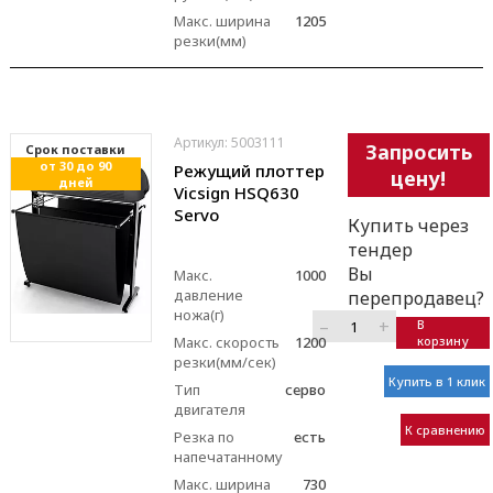
Макс. ширина
1205
резки(мм)
Артикул: 5003111
Запросить
Cрок поставки
от 30 до 90
Режущий плоттер
цену!
дней
Vicsign HSQ630
Servo
Купить через
тендер
Вы
Макс.
1000
давление
перепродавец?
ножа(г)
–
+
В
Макс. скорость
1200
корзину
резки(мм/сек)
Купить в 1 клик
Тип
серво
двигателя
К сравнению
Резка по
есть
напечатанному
Макс. ширина
730