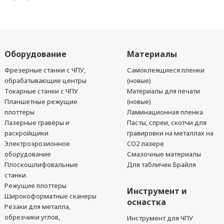
Оборудование
Материалы
Фрезерные станки с ЧПУ,
Самоклеящиеся пленки
обрабатывающие центры
(новые)
Токарные станки с ЧПУ
Материалы для печати
Планшетные режущие
(новые)
плоттеры
Ламинационная пленка
Лазерные гравёры и
Пасты, спреи, скотчи для
раскройщики
гравировки на металлах на
Электроэрозионное
CO2 лазере
оборудование
Смазочные материалы
Плоскошлифовальные
Для табличек Брайля
станки
Режущие плоттеры
Инструмент и
Широкоформатные сканеры
оснастка
Резаки для металла,
обрезчики углов,
Инструмент для ЧПУ