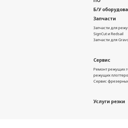
ПО
Б/У оборудов
Запчасти
Запчасти для реж
SignCut и Redsail
Запчасти для Grav
Сервис
Ремонт режущих г
режущих плоттер
Сервис фрезерных
Услуги резки