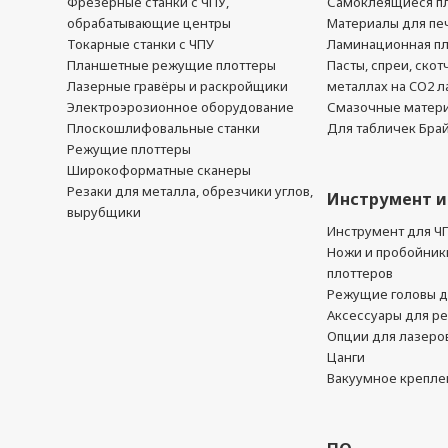
Фрезерные станки с ЧПУ,
Самоклеящиеся пл
обрабатывающие центры
Материалы для печ
Токарные станки с ЧПУ
Ламинационная п
Планшетные режущие плоттеры
Пасты, спреи, скот
Лазерные гравёры и раскройщики
металлах на CO2 л
Электроэрозионное оборудование
Смазочные матер
Плоскошлифовальные станки
Для табличек Бра
Режущие плоттеры
Широкоформатные сканеры
Резаки для металла, обрезчики углов,
Инструмент и
вырубщики
Инструмент для Ч
Ножи и пробойник
плоттеров
Режущие головы д
Аксессуары для р
Опции для лазеро
Цанги
Вакуумное крепле