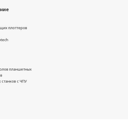
ание
ущих плоттеров
otech
олов планшетных
ов
 станков с ЧПУ