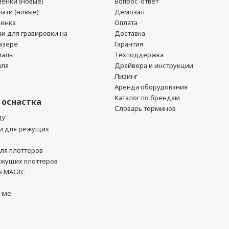
енки (новые)
Вопрос-ответ
ати (новые)
Демозал
ленка
Оплата
чи для гравировки на
Доставка
азере
Гарантия
иалы
Техподдержка
йля
Драйвера и инструкции
Лизинг
Аренда оборудования
Каталог по брендам
 оснастка
Словарь терминов
ПУ
и для режущих
ля плоттеров
ежущих плоттеров
в MAGIC
ние