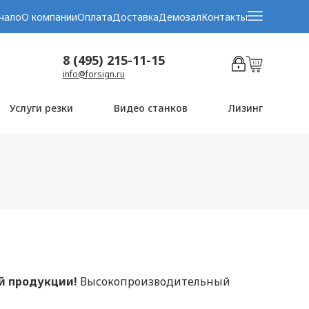
чало
О компании
Оплата
Доставка
Демозал
Контакты
8 (495) 215-11-15
info@forsign.ru
Услуги резки
Видео станков
Лизинг
ой продукции!
Высокопроизводительный