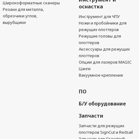
Широкоформатные сканеры
оснастка
Резаки для металла,
обрезчики углов,
Инструмент для ЧПУ
вырубщики
Ножи и пробойники для
режущих плоттеров
Режущие головы для
плоттеров
Аксессуары для режущих
плоттеров
Опции для лазеров MAGIC
Цанги
Вакуумное крепление
ПО
Б/У оборудование
Запчасти
Запчасти для режущих
плоттеров SignCut и Redsail
Запчасти для Gravotech