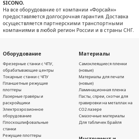
SICONO.
На все оборудование от компании «Форсайн»
предоставляется долгосрочная гарантия. Доставка
осуществляется партнерскими транспортными
компаниями в любой регион России и в страны СНГ.
Оборудование
Материалы
Фрезерные станки с ЧПУ,
Самоклеящиеся пленки
обрабатывающие центры
(новые)
Токарные станки с ЧПУ
Материалы для печати
Планшетные режущие
(новые)
плоттеры
Ламинационная пленка
Лазерные гравёры и
Пасты, спреи, скотчи для
раскройщики
гравировки на металлах на
Электроэрозионное
CO2 лазере
оборудование
Смазочные материалы
Плоскошлифовальные
Для табличек Брайля
станки
Режущие плоттеры
Инструмент и