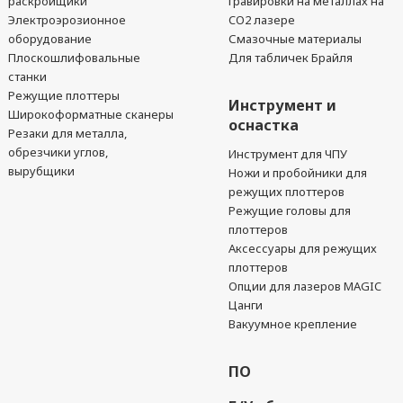
раскройщики
гравировки на металлах на
Электроэрозионное
CO2 лазере
оборудование
Смазочные материалы
Плоскошлифовальные
Для табличек Брайля
станки
Режущие плоттеры
Инструмент и
Широкоформатные сканеры
оснастка
Резаки для металла,
обрезчики углов,
Инструмент для ЧПУ
вырубщики
Ножи и пробойники для
режущих плоттеров
Режущие головы для
плоттеров
Аксессуары для режущих
плоттеров
Опции для лазеров MAGIC
Цанги
Вакуумное крепление
ПО