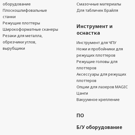
оборудование
Смазочные материалы
Плоскошлифовальные
Для табличек Брайля
станки
Режущие плоттеры
Инструмент и
Широкоформатные сканеры
оснастка
Резаки для металла,
обрезчики углов,
Инструмент для ЧПУ
вырубщики
Ножи и пробойники для
режущих плоттеров
Режущие головы для
плоттеров
Аксессуары для режущих
плоттеров
Опции для лазеров MAGIC
Цанги
Вакуумное крепление
ПО
Б/У оборудование