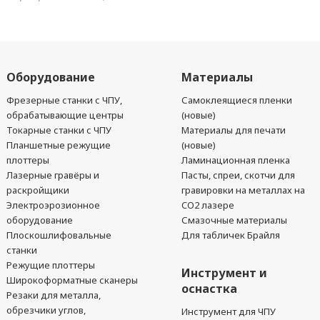
Оборудование
Материалы
Фрезерные станки с ЧПУ,
Самоклеящиеся пленки
обрабатывающие центры
(новые)
Токарные станки с ЧПУ
Материалы для печати
Планшетные режущие
(новые)
плоттеры
Ламинационная пленка
Лазерные гравёры и
Пасты, спреи, скотчи для
раскройщики
гравировки на металлах на
Электроэрозионное
CO2 лазере
оборудование
Смазочные материалы
Плоскошлифовальные
Для табличек Брайля
станки
Режущие плоттеры
Инструмент и
Широкоформатные сканеры
оснастка
Резаки для металла,
обрезчики углов,
Инструмент для ЧПУ