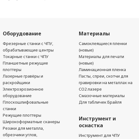
Оборудование
Материалы
Фрезерные станки с ЧПУ,
Самоклеящиеся пленки
обрабатывающие центры
(новые)
Токарные станки с ЧПУ
Материалы для печати
Планшетные режущие
(новые)
плоттеры
Ламинационная пленка
Лазерные гравёры и
Пасты, спреи, скотчи для
раскройщики
гравировки на металлах на
Электроэрозионное
CO2 лазере
оборудование
Смазочные материалы
Плоскошлифовальные
Для табличек Брайля
станки
Режущие плоттеры
Инструмент и
Широкоформатные сканеры
оснастка
Резаки для металла,
обрезчики углов,
Инструмент для ЧПУ