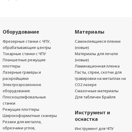
Оборудование
Материалы
Фрезерные станки с ЧПУ,
Самоклеящиеся пленки
обрабатывающие центры
(новые)
Токарные станки с ЧПУ
Материалы для печати
Планшетные режущие
(новые)
плоттеры
Ламинационная пленка
Лазерные гравёры и
Пасты, спреи, скотчи для
раскройщики
гравировки на металлах на
Электроэрозионное
CO2 лазере
оборудование
Смазочные материалы
Плоскошлифовальные
Для табличек Брайля
станки
Режущие плоттеры
Инструмент и
Широкоформатные сканеры
оснастка
Резаки для металла,
обрезчики углов,
Инструмент для ЧПУ