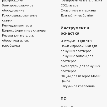
раскройщики
гравировки на металлах на
Электроэрозионное
CO2 лазере
оборудование
Смазочные материалы
Плоскошлифовальные
Для табличек Брайля
станки
Режущие плоттеры
Инструмент и
Широкоформатные сканеры
оснастка
Резаки для металла,
обрезчики углов,
Инструмент для ЧПУ
вырубщики
Ножи и пробойники для
режущих плоттеров
Режущие головы для
плоттеров
Аксессуары для режущих
плоттеров
Опции для лазеров MAGIC
Цанги
Вакуумное крепление
ПО