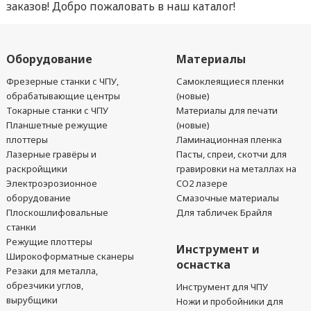
заказов! Добро пожаловать в наш каталог!
Оборудование
Материалы
Фрезерные станки с ЧПУ,
Самоклеящиеся пленки
обрабатывающие центры
(новые)
Токарные станки с ЧПУ
Материалы для печати
Планшетные режущие
(новые)
плоттеры
Ламинационная пленка
Лазерные гравёры и
Пасты, спреи, скотчи для
раскройщики
гравировки на металлах на
Электроэрозионное
CO2 лазере
оборудование
Смазочные материалы
Плоскошлифовальные
Для табличек Брайля
станки
Режущие плоттеры
Инструмент и
Широкоформатные сканеры
оснастка
Резаки для металла,
обрезчики углов,
Инструмент для ЧПУ
вырубщики
Ножи и пробойники для