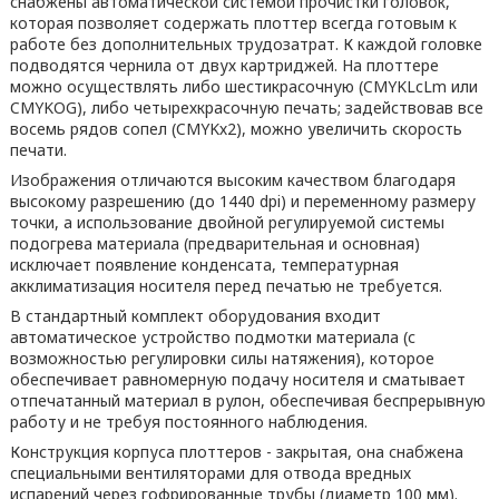
снабжены автоматической системой прочистки головок,
которая позволяет содержать плоттер всегда готовым к
работе без дополнительных трудозатрат. К каждой головке
подводятся чернила от двух картриджей. На плоттере
можно осуществлять либо шестикрасочную (CMYKLcLm или
CMYKOG), либо четырехкрасочную печать; задействовав все
восемь рядов сопел (CMYKх2), можно увеличить скорость
печати.
Изображения отличаются высоким качеством благодаря
высокому разрешению (до 1440 dpi) и переменному размеру
точки, а использование двойной регулируемой системы
подогрева материала (предварительная и основная)
исключает появление конденсата, температурная
акклиматизация носителя перед печатью не требуется.
В стандартный комплект оборудования входит
автоматическое устройство подмотки материала (с
возможностью регулировки силы натяжения), которое
обеспечивает равномерную подачу носителя и сматывает
отпечатанный материал в рулон, обеспечивая беспрерывную
работу и не требуя постоянного наблюдения.
Конструкция корпуса плоттеров - закрытая, она снабжена
специальными вентиляторами для отвода вредных
испарений через гофрированные трубы (диаметр 100 мм).