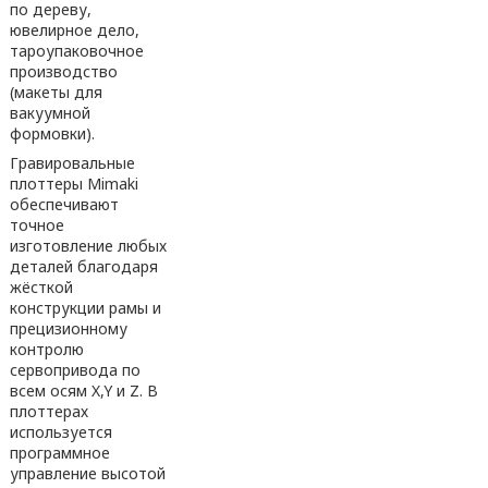
по дереву,
ювелирное дело,
тароупаковочное
производство
(макеты для
вакуумной
формовки).
Гравировальные
плоттеры Mimaki
обеспечивают
точное
изготовление любых
деталей благодаря
жёсткой
конструкции рамы и
прецизионному
контролю
сервопривода по
всем осям X,Y и Z. В
плоттерах
используется
программное
управление высотой