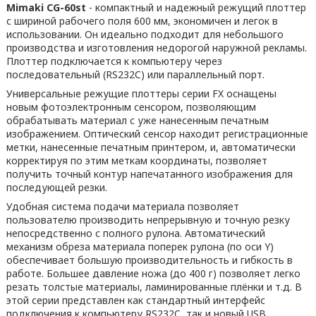
Mimaki CG-60st
- компактный и надежный режущий плоттер
с шириной рабочего поля 600 мм, экономичен и легок в
использовании. Он идеально подходит для небольшого
производства и изготовления недорогой наружной рекламы.
Плоттер подключается к компьютеру через
последовательный (RS232C) или параллельный порт.
Универсальные режущие плоттеры серии FX оснащены
новым фотоэлектронным сенсором, позволяющим
обрабатывать материал с уже нанесенным печатным
изображением. Оптический сенсор находит регистрационные
метки, нанесенные печатным принтером, и, автоматически
корректируя по этим меткам координаты, позволяет
получить точный контур напечатанного изображения для
последующей резки.
Удобная система подачи материала позволяет
пользователю производить непрерывную и точную резку
непосредственно с полного рулона. Автоматический
механизм обреза материала поперек рулона (по оси Y)
обеспечивает большую производительность и гибкость в
работе. Большее давление ножа (до 400 г) позволяет легко
резать толстые материалы, ламинированные плёнки и т.д. В
этой серии представлен как стандартный интерфейс
подключения к компьютеру RS232C, так и новый USB.