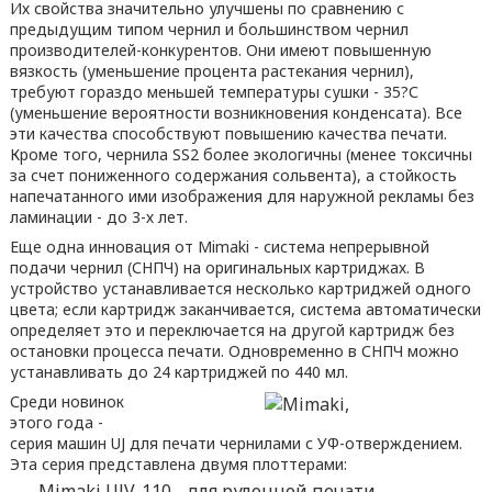
Их свойства значительно улучшены по сравнению с
предыдущим типом чернил и большинством чернил
производителей-конкурентов. Они имеют повышенную
вязкость (уменьшение процента растекания чернил),
требуют гораздо меньшей температуры сушки - 35?С
(уменьшение вероятности возникновения конденсата). Все
эти качества способствуют повышению качества печати.
Кроме того, чернила SS2 более экологичны (менее токсичны
за счет пониженного содержания сольвента), а стойкость
напечатанного ими изображения для наружной рекламы без
ламинации - до 3-х лет.
Еще одна инновация от Mimaki - система непрерывной
подачи чернил (СНПЧ) на оригинальных картриджах. В
устройство устанавливается несколько картриджей одного
цвета; если картридж заканчивается, система автоматически
определяет это и переключается на другой картридж без
остановки процесса печати. Одновременно в СНПЧ можно
устанавливать до 24 картриджей по 440 мл.
Среди новинок
этого года -
серия машин UJ для печати чернилами с УФ-отверждением.
Эта серия представлена двумя плоттерами:
- Mimaki UJV-110 - для рулонной печати