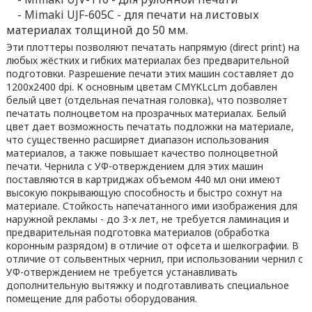
- Mimaki UJF-605C - для печати на листовых
материалах толщиной до 50 мм.
Эти плоттеры позволяют печатать напрямую (direct print) на
любых жёстких и гибких материалах без предварительной
подготовки. Разрешение печати этих машин составляет до
1200х2400 dpi. К основным цветам CMYKLcLm добавлен
белый цвет (отдельная печатная головка), что позволяет
печатать полноцветом на прозрачных материалах. Белый
цвет дает возможность печатать подложки на материале,
что существенно расширяет диапазон использования
материалов, а также повышает качество полноцветной
печати. Чернила с УФ-отверждением для этих машин
поставляются в картриджах объемом 440 мл они имеют
высокую покрывающую способность и быстро сохнут на
материале. Стойкость напечатанного ими изображения для
наружной рекламы - до 3-х лет, не требуется ламинация и
предварительная подготовка материалов (обработка
коронным разрядом) в отличие от офсета и шелкографии. В
отличие от сольвентных чернил, при использовании чернил с
УФ-отверждением не требуется устанавливать
дополнительную вытяжку и подготавливать специальное
помещение для работы оборудования.