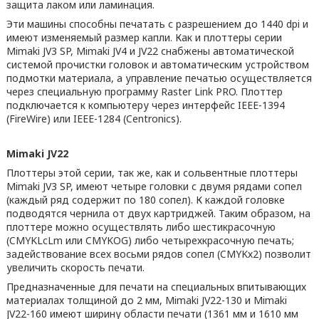
защита лаком или ламинация.
Эти машины способны печатать с разрешением до 1440 dpi и
имеют изменяемый размер капли. Как и плоттеры серии
Mimaki JV3 SP, Mimaki JV4 и JV22 снабжены автоматической
системой прочистки головок и автоматическим устройством
подмотки материала, а управление печатью осуществляется
через специальную программу Raster Link PRO. Плоттер
подключается к компьютеру через интерфейс IEEE-1394
(FireWire) или IEEE-1284 (Centronics).
Mimaki JV22
Плоттеры этой серии, так же, как и сольвентные плоттеры
Mimaki JV3 SP, имеют четыре головки с двумя рядами сопел
(каждый ряд содержит по 180 сопел). К каждой головке
подводятся чернила от двух картриджей. Таким образом, на
плоттере можно осуществлять либо шестикрасочную
(CMYKLcLm или CMYKOG) либо четырехкрасочную печать;
задействование всех восьми рядов сопел (CMYKх2) позволит
увеличить скорость печати.
Предназначенные для печати на специальных впитывающих
материалах толщиной до 2 мм, Mimaki JV22-130 и Mimaki
JV22-160 имеют ширину области печати (1361 мм и 1610 мм