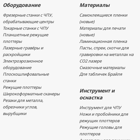
Оборудование
Материалы
Фрезерные станки с ЧПУ,
Самоклеящиеся пленки
обрабатывающие центры
(новые)
Токарные станки с ЧПУ
Материалы для печати
Планшетные режущие
(новые)
плоттеры
Ламинационная пленка
Лазерные гравёры и
Пасты, спреи, скотчи для
раскройщики
гравировки на металлах на
Электроэрозионное
CO2 лазере
оборудование
Смазочные материалы
Плоскошлифовальные
Для табличек Брайля
станки
Режущие плоттеры
Инструмент и
Широкоформатные сканеры
оснастка
Резаки для металла,
обрезчики углов,
Инструмент для ЧПУ
вырубщики
Ножи и пробойники для
режущих плоттеров
Режущие головы для
плоттеров