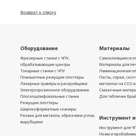
Возврат к списку
Оборудование
Материалы
Фрезерные станки с ЧПУ,
Самоклеящиеся пл
обрабатывающие центры
Материалы для печ
Токарные станки с ЧПУ
Ламинационная п
Планшетные режущие плоттеры
Пасты, спреи, скот
Лазерные гравёры и раскройщики
металлах на CO2 л
Электроэрозионное оборудование
Смазочные матер
Плоскошлифовальные станки
Для табличек Бра
Режущие плоттеры
Широкоформатные сканеры
Резаки для металла, обрезчики углов,
Инструмент и
вырубщики
Инструмент для Ч
Ножи и пробойник