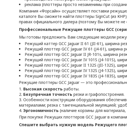
реклама (плоттеры просто незаменимы при создании
Компания «Форсайн» осуществляет поставки режущих 
каталоге Вы сможете найти плоттеры SignCut (из КНР)
правах официального дилера (поэтому Вы можете не 
Профессиональные Режущие плоттеры GCC (серия
Мы готовы предложить Вам следующие модели режущи
Режущий каттер GCC Jaguar II 61 (JII-61), ширина ре
Режущий плоттер GCC Jaguar IV 61 (J4-61), ширина р
Режущий плоттер GCC Jaguar II JR-101s, ширина резк
Режущий плоттер GCC Jaguar IV 101S (J4-101S), шири
Режущий плоттер GCC Jaguar II 132S (JII-132S), шир
Режущий плоттер GCC Jaguar IV 132S (J4-132S), шири
Режущий плоттер GCC Jaguar IV 183S (J4-183S), шири
Режущие плоттеры GCC Jaguar — это профессиональн
Высокая скорость
работы.
Безупречная точность
резки и графопостроения.
Особенности конструкции оборудования обеспечи
материалами; резка с тангенциальной эмуляцией; удобн
Эргономичность
(наличие корзины для материала, 
При покупке Режущих плоттеров GCC Jaguar в компан
Спешите выбрать нужную модель Режущего плотте