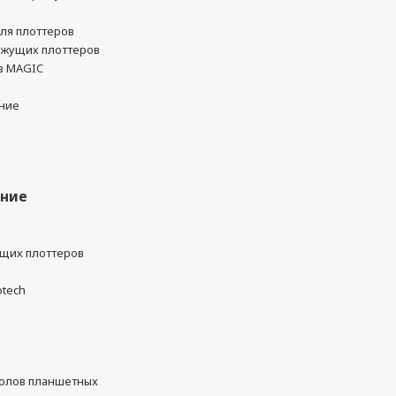
ля плоттеров
ежущих плоттеров
в MAGIC
ние
ание
ущих плоттеров
otech
олов планшетных