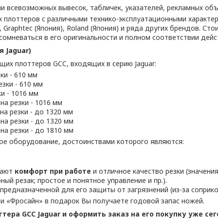
 всевозможных вывесок, табличек, указателей, рекламных объе
плоттеров с различными технико-эксплуатационными характери
, Graphtec (Япония), Roland (Япония) и ряда других брендов. С
сомневаться в его оригинальности и полном соответствии дей
 Jaguar)
х плоттеров GCC, входящих в серию Jaguar:
зки - 610 мм
езки - 610 мм
и - 1016 мм
на резки - 1016 мм
ина резки - до 1320 мм
на резки - до 1320 мм
на резки - до 1810 мм
ое оборудование, достоинствами которого являются:
вают
комфорт при работе
и отличное качество резки (значени
ый резак; простое и понятное управление и пр.).
предназначенной для его защиты от загрязнений (из-за соприко
ии «Фросайн» в подарок Вы получаете годовой запас ножей.
ра GCC Jaguar и оформить заказ на его покупку уже сег