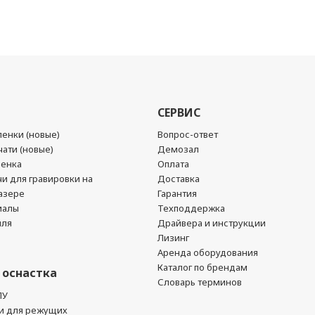
СЕРВИС
енки (новые)
Вопрос-ответ
ати (новые)
Демозал
ленка
Оплата
чи для гравировки на
Доставка
азере
Гарантия
иалы
Техподдержка
йля
Драйвера и инструкции
Лизинг
Аренда оборудования
Каталог по брендам
 оснастка
Словарь терминов
ПУ
и для режущих