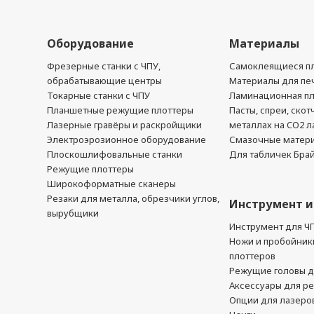
Оборудование
Материалы
Фрезерные станки с ЧПУ,
Самоклеящиеся пл
обрабатывающие центры
Материалы для печ
Токарные станки с ЧПУ
Ламинационная п
Планшетные режущие плоттеры
Пасты, спреи, скот
Лазерные гравёры и раскройщики
металлах на CO2 л
Электроэрозионное оборудование
Смазочные матер
Плоскошлифовальные станки
Для табличек Бра
Режущие плоттеры
Широкоформатные сканеры
Резаки для металла, обрезчики углов,
Инструмент и
вырубщики
Инструмент для Ч
Ножи и пробойник
плоттеров
Режущие головы д
Аксессуары для р
Опции для лазеро