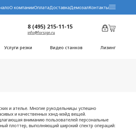
чало
О компании
Оплата
Доставка
Демозал
Контакты
8 (495) 215-11-15
info@forsign.ru
Услуги резки
Видео станков
Лизинг
ких и ателье. Многие рукодельницы успешно
сивых и качественных хэнд-мэйд вещей.
едлагающая вниманию пользователей персональные
ный плоттер, выполняющий широкий спектр операций: