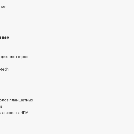
ние
ание
ущих плоттеров
otech
олов планшетных
ов
 станков с ЧПУ