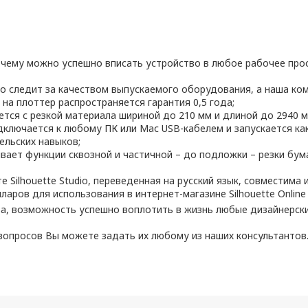
я чему можно успешно вписать устройство в любое рабочее прос
о следит за качеством выпускаемого оборудования, а наша ко
на плоттер распространяется гарантия 0,5 года;
ется с резкой материала шириной до 210 мм и длиной до 2940 м
дключается к любому ПК или Мас USB-кабелем и запускается ка
ельских навыков;
живает функции сквозной и частичной – до подложки – резки бу
Silhouette Studio, переведенная на русский язык, совместима и
аров для использования в интернет-магазине Silhouette Online 
ества, возможность успешно воплотить в жизнь любые дизайнерс
вопросов Вы можете задать их любому из наших консультантов