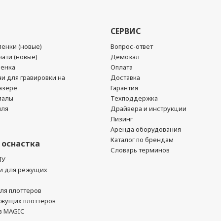
СЕРВИС
енки (новые)
Вопрос-ответ
ати (новые)
Демозал
ленка
Оплата
чи для гравировки на
Доставка
азере
Гарантия
иалы
Техподдержка
йля
Драйвера и инструкции
Лизинг
Аренда оборудования
Каталог по брендам
 оснастка
Словарь терминов
ПУ
и для режущих
ля плоттеров
ежущих плоттеров
в MAGIC