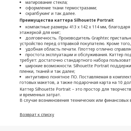
матирование стекла;
оформление ткани термостразами;
скрапбукинг и так далее.
Преимущества
каттера Silhouette Portrait
компактные размеры 413 x 142 x 114 мм, благодар
этажеркой для книг;
долговечность. Производитель Graphtec пристальн
устройство перед отправкой покупателю. Кроме того, 
удобная область печати. Плоттер отлично справля
простота эксплуатации и обслуживания. Каттер по
требует: достаточно стандартного набора пользоват
широкие возможности. Silhouette Portrait поддер
пленки, тканей и так далее;
интуитивно понятное ПО. Поставляемая в комплекте 
готовых макетов, а также подарочная карта на 10 долл
Каттер Silhouette Portrait – это простор для творч
и временных затрат.
В случае возникновения технических или финансовых 
Возврат к списку