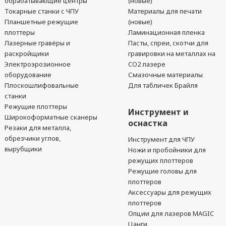
обрабатывающие центры
(новые)
Токарные станки с ЧПУ
Материалы для печати
Планшетные режущие
(новые)
плоттеры
Ламинационная пленка
Лазерные гравёры и
Пасты, спреи, скотчи для
раскройщики
гравировки на металлах на
Электроэрозионное
CO2 лазере
оборудование
Смазочные материалы
Плоскошлифовальные
Для табличек Брайля
станки
Режущие плоттеры
Инструмент и
Широкоформатные сканеры
оснастка
Резаки для металла,
обрезчики углов,
Инструмент для ЧПУ
вырубщики
Ножи и пробойники для
режущих плоттеров
Режущие головы для
плоттеров
Аксессуары для режущих
плоттеров
Опции для лазеров MAGIC
Цанги