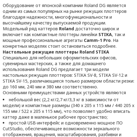
Оборудование от японской компании Roland DG является
одним из самых популярных на рынке режущих плоттеров
благодаря надежности, многофункциональности и
высочайшему качеству выпускаемой продукции.
Модельный ряд каттеров
Roland
достаточно широк и
включает как компактные плоттеры линейки
STIKA
, так и
мощные профессиональные агрегаты
Camm-1
Pro
. На
конкретных моделях стоит остановиться подробнее.
Настольные режущие плоттеры Roland
STIKA
Специально для небольших оформительских офисов,
сувенирных мастерских, а также для домашнего
использования Roland DG предлагает три модели
настольных режущих плоттеров: STIKA SV-8, STIKA SV-12 и
STIKA SV-15, различающиеся только размером области резки:
до 160 мм, 240 мм и 380 мм соответственно.
Основными преимуществами данных устройств являются
небольшой вес (2,2 кг/2,7 кг/3,3 кг в зависимости от
модели) и компактные размеры (340 х 205 х 115 мм / 440 205 х
155 мм / 522 х 205 х 115 мм), что позволяет удобно вписать
каттер даже в маленькое рабочее пространство;
простой USB-интерфейс и одновременно мощное ПО
CutStudio, обеспечивающее возможности зеркального
отображения, вращения, масштабирования, разбивки и