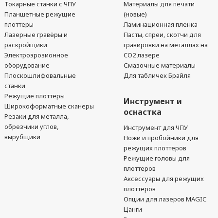
Токарные станки с ЧПУ
Материалы для печати
Планшетные режущие
(новые)
плоттеры
Ламинационная пленка
Лазерные гравёры и
Пасты, спреи, скотчи для
раскройщики
гравировки на металлах на
Электроэрозионное
CO2 лазере
оборудование
Смазочные материалы
Плоскошлифовальные
Для табличек Брайля
станки
Режущие плоттеры
Инструмент и
Широкоформатные сканеры
оснастка
Резаки для металла,
обрезчики углов,
Инструмент для ЧПУ
вырубщики
Ножи и пробойники для
режущих плоттеров
Режущие головы для
плоттеров
Аксессуары для режущих
плоттеров
Опции для лазеров MAGIC
Цанги