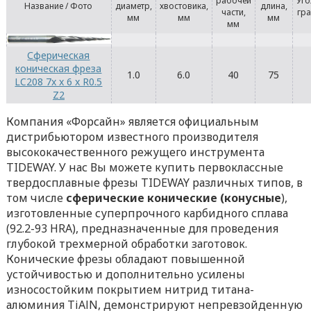
рабочей
Уго
Название / Фото
диаметр,
хвостовика,
длина,
части,
гр
мм
мм
мм
мм
Сферическая
коническая фреза
1.0
6.0
40
75
LC208 7x x 6 x R0.5
Z2
Компания «Форсайн» является официальным
дистрибьютором известного производителя
высококачественного режущего инструмента
TIDEWAY. У нас Вы можете купить первоклассные
твердосплавные фрезы TIDEWAY различных типов, в
том числе
сферические конические (конусные
),
изготовленные суперпрочного карбидного сплава
(92.2-93 HRA), предназначенные для проведения
глубокой трехмерной обработки заготовок.
Конические фрезы обладают повышенной
устойчивостью и дополнительно усилены
износостойким покрытием нитрид титана-
алюминия TiAlN, демонстрируют непревзойденную