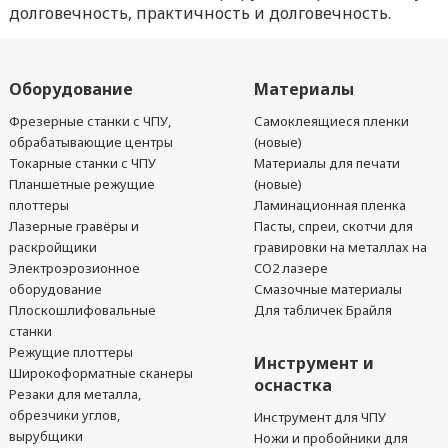
долговечность, практичность и долговечность.
Оборудование
Материалы
Фрезерные станки с ЧПУ,
Самоклеящиеся пленки
обрабатывающие центры
(новые)
Токарные станки с ЧПУ
Материалы для печати
Планшетные режущие
(новые)
плоттеры
Ламинационная пленка
Лазерные гравёры и
Пасты, спреи, скотчи для
раскройщики
гравировки на металлах на
Электроэрозионное
CO2 лазере
оборудование
Смазочные материалы
Плоскошлифовальные
Для табличек Брайля
станки
Режущие плоттеры
Инструмент и
Широкоформатные сканеры
оснастка
Резаки для металла,
обрезчики углов,
Инструмент для ЧПУ
вырубщики
Ножи и пробойники для