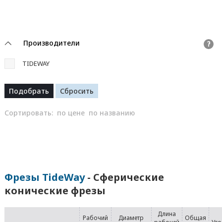
Производители
?
TIDEWAY
Сортировать:
по цене
по названию
Фрезы TideWay
- Сферические
конические фрезы
Длина
Рабочий
Диаметр
Общая