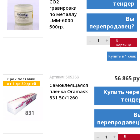
CO2
тендер
гравировки
по металлу
Вы
LMM-6000
перепродавец?
500гр.
–
+
В
корзину
Купить в 1 клик
Артикул: 509388
56 865 ру
Cрок поставки
от 1 до 30 дней
Самоклеящаяся
пленка Oramask
Купить чере
831 50/1260
тенде
В
перепродавец
–
+
В