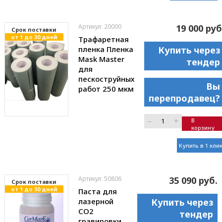
Артикул: 20000
19 000 руб
Cрок поставки
от 1 до 30 дней
Трафаретная
пленка Пленка
Купить через
Mask Master
тендер
для
пескоструйных
Вы
работ 250 мкм
перепродавец?
–
+
В
корзину
Купить в 1 кли
Артикул: 50806
35 090 руб.
Cрок поставки
от 1 до 30 дней
Паста для
лазерной
Купить через
CO2
тендер
гравировки