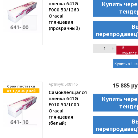
пленка 641G
Купить чере
F000 50/1260
тенде
Oracal
глянцевая
В
(прозрачный)
перепродавец
–
+
В
корзину
Купить в 1 к
Артикул: 508146
15 885 ру
Cрок поставки
от 1 до 30 дней
Самоклеящаяся
пленка 641G
Купить чере
F010 50/1000
тенде
Oracal
глянцевая
В
(белый)
перепродавец