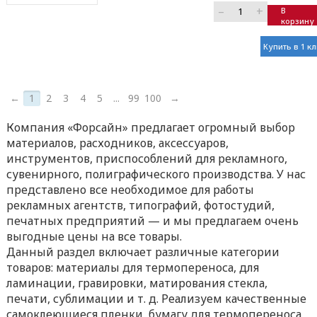
–
+
В
корзину
Купить в 1 к
←
1
2
3
4
5
...
99
100
→
Компания «Форсайн» предлагает огромный выбор
материалов, расходников, аксессуаров,
инструментов, приспособлений для рекламного,
сувенирного, полиграфического производства. У нас
представлено все необходимое для работы
рекламных агентств, типографий, фотостудий,
печатных предприятий — и мы предлагаем очень
выгодные цены на все товары.
Данный раздел включает различные категории
товаров: материалы для термопереноса, для
ламинации, гравировки, матирования стекла,
печати, сублимации и т. д. Реализуем качественные
самоклеющиеся пленки, бумагу для термопереноса,