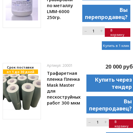
по металлу
Вы
LMM-6000
перепродавец?
250гр.
–
+
В
корзину
Купить в 1 клик
Артикул: 20001
20 000 руб
Cрок поставки
от 1 до 30 дней
Трафаретная
пленка Пленка
Купить через
Mask Master
тендер
для
пескоструйных
Вы
работ 300 мкм
перепродавец?
–
+
В
корзину