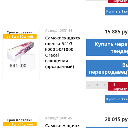
корзину
Купить в 1 к
Артикул: 508144
15 885 ру
Cрок поставки
от 1 до 30 дней
Самоклеящаяся
пленка 641G
Купить чере
F000 50/1000
тенде
Oracal
глянцевая
В
(прозрачный)
перепродавец
–
+
В
корзину
Купить в 1 к
Артикул: 508145
20 015 ру
Cрок поставки
от 1 до 30 дней
Самоклеящаяся