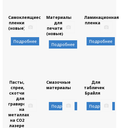
Самоклеящиеся
Материалы
Ламинационная
пленки
для
пленка
(новые)
печати
(новые)
Подробнее
Подробнее
Подробнее
Пасты,
Смазочные
Для
спреи,
материалы
табличек
скотчи
Брайля
для
гравировки
Подробнее
Подробнее
на
металлах
на CO2
лазере