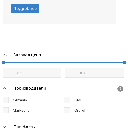
Подробнее
Базовая цена
от
до
Производители
?
Cermark
GMP
Marksolid
Orafol
Тип фрезы