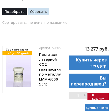
Сортировать:
по цене
по названию
Артикул: 50805
13 277 руб.
Cрок поставки
от 1 до 30 дней
Паста для
лазерной
Купить через
CO2
тендер
гравировки
по металлу
Вы
LMM-6000
перепродавец?
50гр.
–
+
В
корзину
Купить в 1 клик