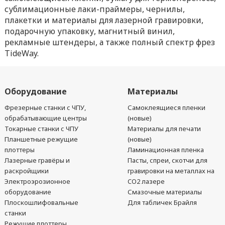
сублимационные лаки-праймеры, чернилы,
плакетки и материалы для лазерной гравировки,
подарочную упаковку, магнитный винил,
рекламные штендеры, а также полный спектр фрез
TideWay.
Оборудование
Материалы
Фрезерные станки с ЧПУ,
Самоклеящиеся пленки
обрабатывающие центры
(новые)
Токарные станки с ЧПУ
Материалы для печати
Планшетные режущие
(новые)
плоттеры
Ламинационная пленка
Лазерные гравёры и
Пасты, спреи, скотчи для
раскройщики
гравировки на металлах на
Электроэрозионное
CO2 лазере
оборудование
Смазочные материалы
Плоскошлифовальные
Для табличек Брайля
станки
Режущие плоттеры