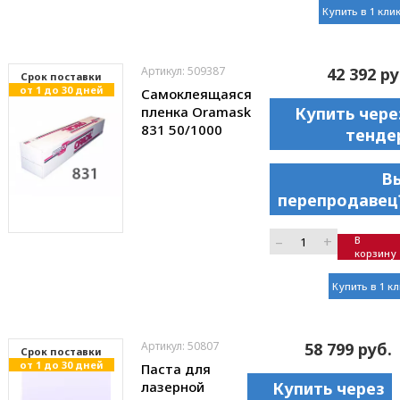
Купить в 1 кли
Артикул: 509387
42 392 ру
Cрок поставки
от 1 до 30 дней
Самоклеящаяся
пленка Oramask
Купить чере
831 50/1000
тенде
В
перепродавец
–
+
В
корзину
Купить в 1 к
Артикул: 50807
58 799 руб.
Cрок поставки
от 1 до 30 дней
Паста для
лазерной
Купить через