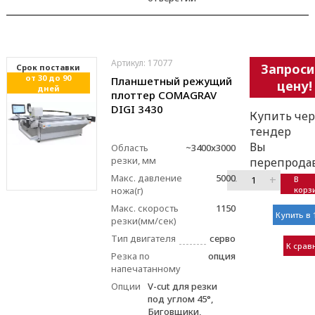
Артикул: 17077
Запроси
Cрок поставки
от 30 до 90
Планшетный режущий
цену!
дней
плоттер COMAGRAV
DIGI 3430
Купить чер
тендер
Вы
Область
~3400x3000
резки, мм
перепрода
Макс. давление
5000
–
+
В
ножа(г)
корз
Макс. скорость
1150
Купить в 
резки(мм/сек)
Тип двигателя
серво
К срав
Резка по
опция
напечатанному
Опции
V-cut для резки
под углом 45°,
Биговщики,