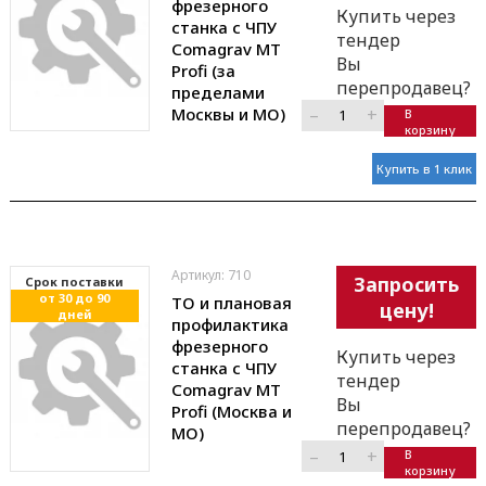
фрезерного
Купить через
станка с ЧПУ
тендер
Comagrav MT
Вы
Profi (за
перепродавец?
пределами
Москвы и МО)
–
+
В
корзину
Купить в 1 клик
Артикул: 710
Запросить
Cрок поставки
от 30 до 90
ТО и плановая
цену!
дней
профилактика
фрезерного
Купить через
станка с ЧПУ
тендер
Comagrav MT
Вы
Profi (Москва и
перепродавец?
МО)
–
+
В
корзину