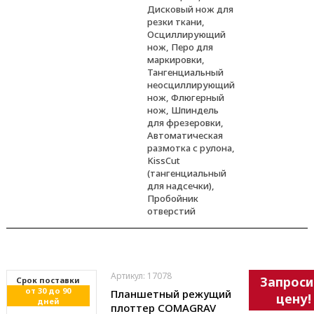
Дисковый нож для
резки ткани,
Осциллирующий
нож, Перо для
маркировки,
Тангенциальный
неосциллирующий
нож, Флюгерный
нож, Шпиндель
для фрезеровки,
Автоматическая
размотка с рулона,
KissCut
(тангенциальный
для надсечки),
Пробойник
отверстий
Артикул: 17078
Запроси
Cрок поставки
от 30 до 90
Планшетный режущий
цену!
дней
плоттер COMAGRAV