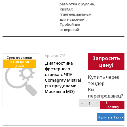
размотка с рулона,
KissCut
(тангенциальный
для надсечки),
Пробойник
отверстий
Артикул: 703
Запросить
Cрок поставки
от 30 до 90
Диагностика
цену!
дней
фрезерного
станка с ЧПУ
Купить через
Comagrav Mistral
тендер
(за пределами
Вы
Москвы и МО)
перепродавец?
–
+
В
корзину
Купить в 1 клик