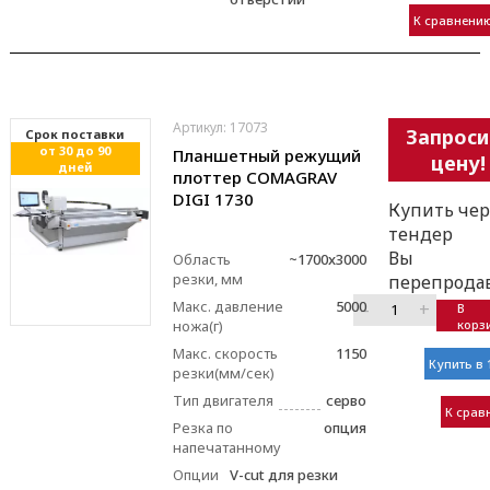
К сравнени
Артикул: 17073
Запроси
Cрок поставки
от 30 до 90
Планшетный режущий
цену!
дней
плоттер COMAGRAV
DIGI 1730
Купить чер
тендер
Вы
Область
~1700x3000
резки, мм
перепрода
Макс. давление
5000
–
+
В
ножа(г)
корз
Макс. скорость
1150
Купить в 
резки(мм/сек)
Тип двигателя
серво
К срав
Резка по
опция
напечатанному
Опции
V-cut для резки