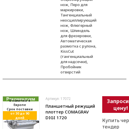
нож, Перо для
маркировки,
Тангенциальный
неосциллирующий
нож, Флюгерный
нож, Шпиндель
для фрезеровки,
Автоматическая
размотка с рулона,
KissCut
(тангенциальный
для надсечки),
Пробойник
отверстий
Артикул: 17072
Рекомендуем
Запроси
В наличии в
Европе
Планшетный режущий
цену!
Cрок поставки
плоттер COMAGRAV
от 30 до 90
DIGI 1720
дней
Купить чер
тендер