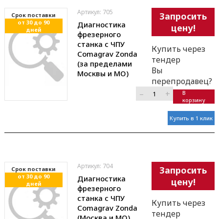
Артикул: 705
Запросить
Cрок поставки
от 30 до 90
Диагностика
цену!
дней
фрезерного
станка с ЧПУ
Купить через
Comagrav Zonda
тендер
(за пределами
Вы
Москвы и МО)
перепродавец?
–
+
В
корзину
Купить в 1 клик
Артикул: 704
Запросить
Cрок поставки
от 30 до 90
Диагностика
цену!
дней
фрезерного
станка с ЧПУ
Купить через
Comagrav Zonda
тендер
(Москва и МО)