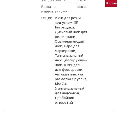
Тип двигателя
серво
К срав
Резка по
опция
напечатанному
Опции
V-cut для резки
под углом 45°,
Биговщики,
Дисковый нож для
резки ткани,
Осциллирующий
нож, Перо для
маркировки,
Тангенциальный
неосциллирующий
нож, Шпиндель
для фрезеровки,
Автоматическая
размотка с рулона,
KissCut
(тангенциальный
для надсечки),
Пробойник
отверстий