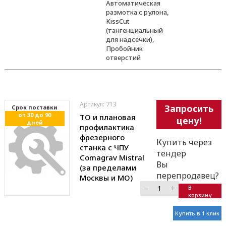
Автоматическая
размотка с рулона,
KissCut
(тангенциальный
для надсечки),
Пробойник
отверстий
Артикул: 713
Запросить
Cрок поставки
от 30 до 90
ТО и плановая
цену!
дней
профилактика
фрезерного
Купить через
станка с ЧПУ
тендер
Comagrav Mistral
Вы
(за пределами
перепродавец?
Москвы и МО)
–
+
В
корзину
Купить в 1 клик