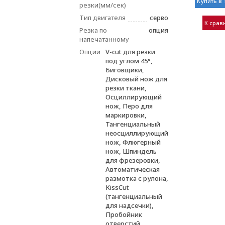
Купить в 
резки(мм/сек)
Тип двигателя
серво
К срав
Резка по
опция
напечатанному
Опции
V-cut для резки
под углом 45°,
Биговщики,
Дисковый нож для
резки ткани,
Осциллирующий
нож, Перо для
маркировки,
Тангенциальный
неосциллирующий
нож, Флюгерный
нож, Шпиндель
для фрезеровки,
Автоматическая
размотка с рулона,
KissCut
(тангенциальный
для надсечки),
Пробойник
отверстий