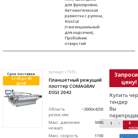
для фрезеровки,
Автоматическая
размотка с рулона,
KissCut
(тангенциальный
для надсечки),
Пробойник
отверстий
Артикул: 17076
Запроси
Cрок поставки
от 30 до 90
Планшетный режущий
цену!
дней
плоттер COMAGRAV
DIGI 2042
Купить чер
тендер
Вы
Область
~2000x4250
резки, мм
перепрода
Макс. давление
5000
–
+
В
ножа(г)
корз
Макс. скорость
1150