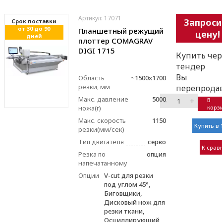
Артикул: 17071
Запроси
Cрок поставки
от 30 до 90
Планшетный режущий
цену!
дней
плоттер COMAGRAV
DIGI 1715
Купить чер
тендер
Вы
Область
~1500x1700
резки, мм
перепрода
Макс. давление
5000
–
+
В
ножа(г)
корз
Макс. скорость
1150
Купить в 
резки(мм/сек)
Тип двигателя
серво
К срав
Резка по
опция
напечатанному
Опции
V-cut для резки
под углом 45°,
Биговщики,
Дисковый нож для
резки ткани,
Осциллирующий