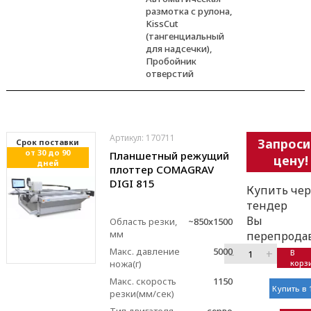
размотка с рулона,
KissCut
(тангенциальный
для надсечки),
Пробойник
отверстий
Артикул: 170711
Запроси
Cрок поставки
от 30 до 90
Планшетный режущий
цену!
дней
плоттер COMAGRAV
DIGI 815
Купить чер
тендер
Вы
Область резки,
~850x1500
мм
перепрода
Макс. давление
5000
–
+
В
ножа(г)
корз
Макс. скорость
1150
Купить в 
резки(мм/сек)