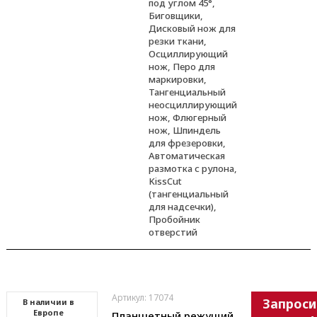
под углом 45°,
Биговщики,
Дисковый нож для
резки ткани,
Осциллирующий
нож, Перо для
маркировки,
Тангенциальный
неосциллирующий
нож, Флюгерный
нож, Шпиндель
для фрезеровки,
Автоматическая
размотка с рулона,
KissCut
(тангенциальный
для надсечки),
Пробойник
отверстий
Артикул: 17074
Запроси
В наличии в
Европе
Планшетный режущий