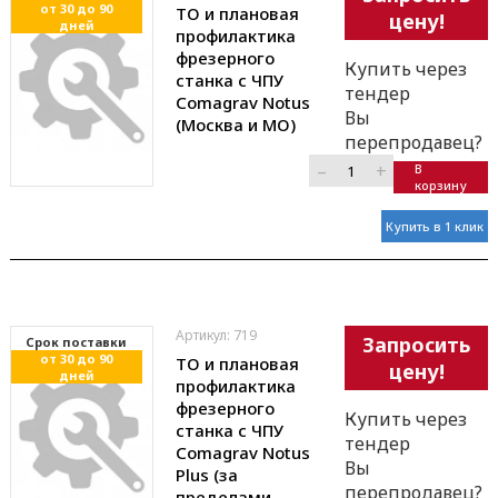
от 30 до 90
ТО и плановая
цену!
дней
профилактика
фрезерного
Купить через
станка с ЧПУ
тендер
Comagrav Notus
Вы
(Москва и МО)
перепродавец?
–
+
В
корзину
Купить в 1 клик
Артикул: 719
Запросить
Cрок поставки
от 30 до 90
ТО и плановая
цену!
дней
профилактика
фрезерного
Купить через
станка с ЧПУ
тендер
Comagrav Notus
Вы
Plus (за
перепродавец?
пределами