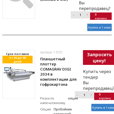
Вы
перепродавец?
–
+
В
корзину
Купить в 1 клик
Артикул: 17075
Запросить
Cрок поставки
от 30 до 90
Планшетный
цену!
дней
плоттер
COMAGRAV DIGI
Купить через
2034 в
тендер
комплектации для
Вы
гофрокартона
перепродавец
–
+
В
Резка по
опция
корзину
напечатанному
Купить в 1 кли
Опции
Пробойник
отверстий