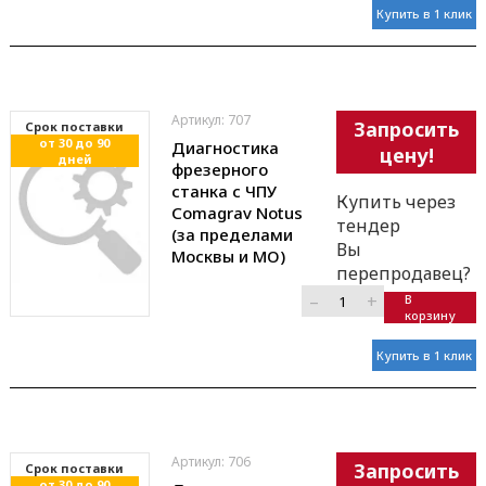
Купить в 1 клик
Артикул: 707
Запросить
Cрок поставки
от 30 до 90
Диагностика
цену!
дней
фрезерного
станка с ЧПУ
Купить через
Comagrav Notus
тендер
(за пределами
Вы
Москвы и МО)
перепродавец?
–
+
В
корзину
Купить в 1 клик
Артикул: 706
Запросить
Cрок поставки
от 30 до 90