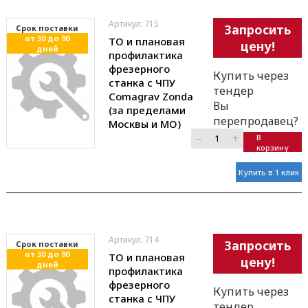
Артикул: 715
Запросить
Cрок поставки
от 30 до 90
ТО и плановая
цену!
дней
профилактика
фрезерного
Купить через
станка с ЧПУ
тендер
Comagrav Zonda
Вы
(за пределами
перепродавец?
Москвы и МО)
–
+
В
корзину
Купить в 1 клик
Артикул: 714
Запросить
Cрок поставки
от 30 до 90
ТО и плановая
цену!
дней
профилактика
фрезерного
Купить через
станка с ЧПУ
тендер