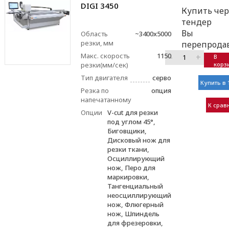
DIGI 3450
Купить чер
тендер
Вы
Область
~3400x5000
резки, мм
перепрода
Макс. скорость
1150
–
+
В
резки(мм/сек)
корз
Тип двигателя
серво
Купить в 
Резка по
опция
напечатанному
К срав
Опции
V-cut для резки
под углом 45°,
Биговщики,
Дисковый нож для
резки ткани,
Осциллирующий
нож, Перо для
маркировки,
Тангенциальный
неосциллирующий
нож, Флюгерный
нож, Шпиндель
для фрезеровки,