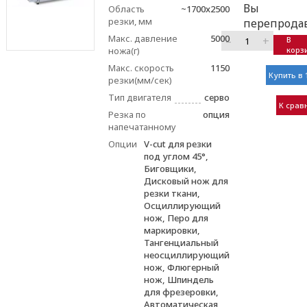
Вы
Область
~1700x2500
резки, мм
перепрода
Макс. давление
5000
–
+
В
ножа(г)
корз
Макс. скорость
1150
Купить в 
резки(мм/сек)
Тип двигателя
серво
К срав
Резка по
опция
напечатанному
Опции
V-cut для резки
под углом 45°,
Биговщики,
Дисковый нож для
резки ткани,
Осциллирующий
нож, Перо для
маркировки,
Тангенциальный
неосциллирующий
нож, Флюгерный
нож, Шпиндель
для фрезеровки,
Автоматическая