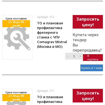
Артикул: 712
Запросить
Cрок поставки
от 30 до 90
ТО и плановая
цену!
дней
профилактика
фрезерного
Купить через
станка с ЧПУ
тендер
Comagrav Mistral
Вы
(Москва и МО)
перепродавец?
–
+
В
корзину
Купить в 1 клик
Артикул: 711
Запросить
Cрок поставки
от 30 до 90
ТО и плановая
цену!
дней
профилактика