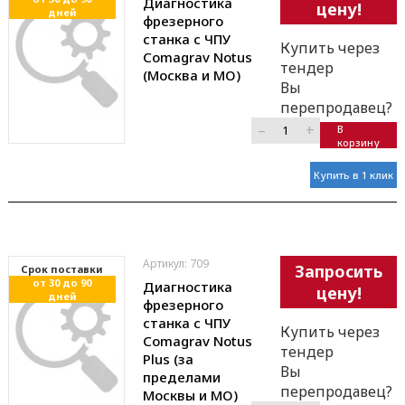
Диагностика
цену!
дней
фрезерного
станка с ЧПУ
Купить через
Comagrav Notus
тендер
(Москва и МО)
Вы
перепродавец?
–
+
В
корзину
Купить в 1 клик
Артикул: 709
Запросить
Cрок поставки
от 30 до 90
Диагностика
цену!
дней
фрезерного
станка с ЧПУ
Купить через
Comagrav Notus
тендер
Plus (за
Вы
пределами
перепродавец?
Москвы и МО)