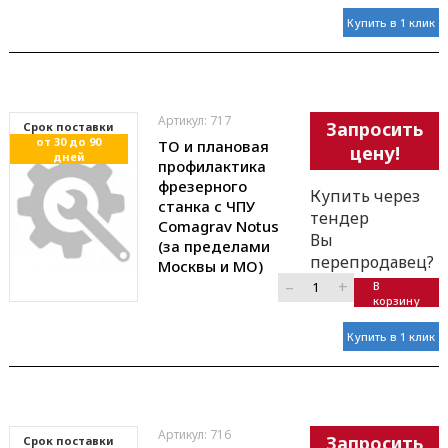
Купить в 1 клик
Артикул: 717
Запросить
Cрок поставки
от 30 до 90
ТО и плановая
цену!
дней
профилактика
фрезерного
Купить через
станка с ЧПУ
тендер
Comagrav Notus
Вы
(за пределами
перепродавец?
Москвы и МО)
–
+
В
корзину
Купить в 1 клик
Артикул: 716
Запросить
Cрок поставки