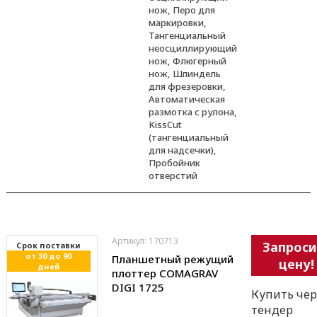
нож, Перо для
маркировки,
Тангенциальный
неосциллирующий
нож, Флюгерный
нож, Шпиндель
для фрезеровки,
Автоматическая
размотка с рулона,
KissCut
(тангенциальный
для надсечки),
Пробойник
отверстий
Артикул: 170713
Запроси
Cрок поставки
от 30 до 90
Планшетный режущий
цену!
дней
плоттер COMAGRAV
DIGI 1725
Купить чер
тендер