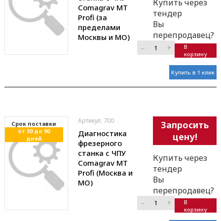
Купить через
Comagrav MT
тендер
Profi (за
Вы
пределами
перепродавец?
Москвы и МО)
–
+
В
корзину
Купить в 1 клик
Артикул: 700
Запросить
Cрок поставки
от 30 до 90
Диагностика
цену!
дней
фрезерного
станка с ЧПУ
Купить через
Comagrav MT
тендер
Profi (Москва и
Вы
МО)
перепродавец?
–
+
В
корзину