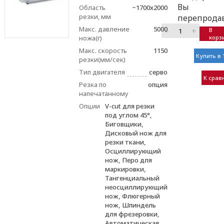
Вы
Область
~1700x2000
резки, мм
перепрода
Макс. давление
5000
–
+
В
ножа(г)
корз
Макс. скорость
1150
Купить в 
резки(мм/сек)
Тип двигателя
серво
К срав
Резка по
опция
напечатанному
Опции
V-cut для резки
под углом 45°,
Биговщики,
Дисковый нож для
резки ткани,
Осциллирующий
нож, Перо для
маркировки,
Тангенциальный
неосциллирующий
нож, Флюгерный
нож, Шпиндель
для фрезеровки,
Автоматическая