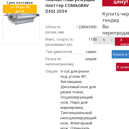
цену!
Cрок поставки
плоттер COMAGRAV
от 30 до 90
DIGI 2034
дней
Купить чер
тендер
Вы
Область
~2200х3500
резки, мм
перепрода
Макс. скорость
1150
–
+
В
резки(мм/сек)
корз
Тип двигателя
серво
Купить в 
Резка по
опция
напечатанному
К срав
Опции
V-cut для резки
под углом 45°,
Биговщики,
Дисковый нож для
резки ткани,
Осциллирующий
нож, Перо для
маркировки,
Тангенциальный
неосциллирующий
нож, Флюгерный
нож, Шпиндель