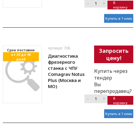
–
+
В
корзину
Купить в 1 клик
Артикул: 708
Запросить
Cрок поставки
от 30 до 90
Диагностика
цену!
дней
фрезерного
станка с ЧПУ
Купить через
Comagrav Notus
тендер
Plus (Москва и
Вы
МО)
перепродавец?
–
+
В
корзину
Купить в 1 клик