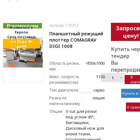
Артикул: 170712
Рекомендуем
Запроси
В наличии в
Европе
Планшетный режущий
цену!
Cрок поставки
плоттер COMAGRAV
от 30 до 90
DIGI 1008
дней
Купить чер
тендер
Вы
Область резки,
~850x1000
мм
перепрода
Макс. скорость
1150
–
+
В
резки(мм/сек)
корз
Тип двигателя
серво
Купить в 
Резка по
опция
напечатанному
К срав
Опции
V-cut для резки
под углом 45°,
Биговщики,
Дисковый нож для
резки ткани,
Осциллирующий