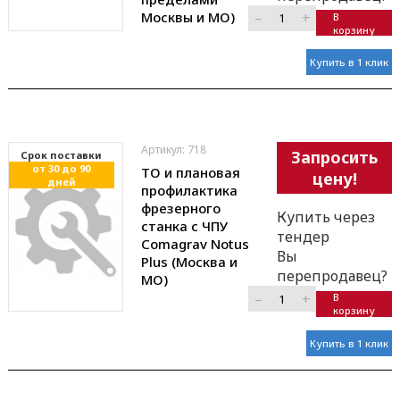
Москвы и МО)
–
+
В
корзину
Купить в 1 клик
Артикул: 718
Запросить
Cрок поставки
от 30 до 90
ТО и плановая
цену!
дней
профилактика
фрезерного
Купить через
станка с ЧПУ
тендер
Comagrav Notus
Вы
Plus (Москва и
перепродавец?
МО)
–
+
В
корзину
Купить в 1 клик